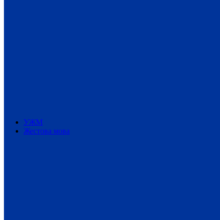
УЖМ
Жестова мова