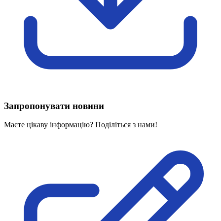
Харківська область
Херсонська область
Хмельницька область
Черкаська область
Чернівецька область
Чернігівська область
Особи відповідальні за контактування з
питань укладення договорів
Запропонувати новини
Вивчаємо жестову мову
Дитяча сторінка
Маєте цікаву інформацію? Поділіться з нами!
Новини про жестову мову
Ресурс для вивчення жестових мов різних країн
ЦУЖМ
Проєкт "Жестова мова для поліцейських"
Про шахрайські схеми
ВІКТОРИНА
На допомогу військовим
Медична термінологія жестовою мовою