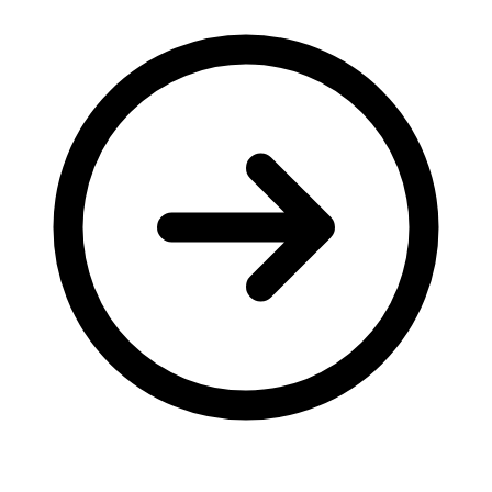
Молодіжні лідери УТОГ
Ветерани УТОГ
Мережа УТОГ
Підприємства УТОГ
Рекорди УТОГ
Видання УТОГ
Звіти
Посилання сторінок УТОГ
Контакти
Навчальні програми
Дошкільна освіта
Загальна освіта
Для абітурієнтів
Уроки
Українська жестова мова
Географія
Правознавство
Я досліджую світ
Реєстр перекладачів жестової мови Українського
товариства глухих
Підготовка перекладачів
"Сервіс УТОГ"