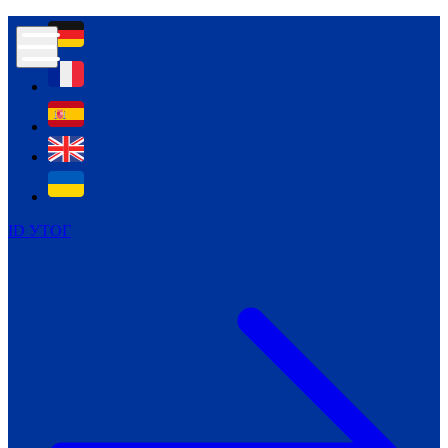
Контур психологічної безпеки глухих
Культура
Міжнародний тиждень глухих людей
Міжнародний тиждень глухих людей
2021
Міжнародний тиждень глухих людей
2022
Міжнародний тиждень глухих людей
2023
ID УТОГ
Міжнародний тиждень глухих людей
2024
Щоденні теми: 23 - 29 вересня
2024
Всеукраїнський пісенний
челендж «Україно, ти є!»
Молодіжний челендж «Жестова
мова для мене – це…»
Репортажі спеціальних та
інклюзивних начальних закладів
України