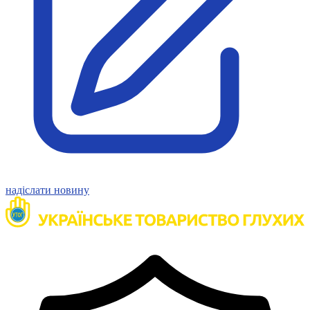
Статут УТОГ
Нормативна база УТОГ
Конвенція ООН
Законодавство
Декларації
Документи ВФГ
Міжнародні документи
надіслати новину