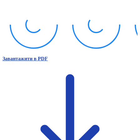
Атестація
Безбар'єрність для глухих
Вінницька область
Волинська область
Дніпропетровська область
Донецька область
Житомирська область
Закарпатська область
Запорізька область
Завантажити в PDF
Івано-Франківська область
Київ
Київська область
Кіровоградська область
Львівська область
Миколаївська область
Одеська область
Полтавська область
Рівненська область
Сумська область
Тернопільська область