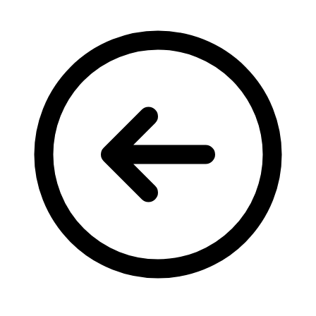
Кадрові зміни
Працевлаштування
Про глухих
Постаті в УТОГ
Все про УТОГ: ваші права, послуги та підтримка:
Важлива інформація
Благодійні справи
Історія глухих
Коронавірус
Брифінги
Корисні інформаційні матеріали від Т. Ломакіної
Офіційна інформація
Про УТОГ
Керівництво УТОГ
Громадські ради УТОГ ⩺
Всеукраїнська Рада голів обласних
організацій УТОГ
Всеукраїнська Рада ветеранів УТОГ
Всеукраїнська Рада перекладачів жестової
мови УТОГ
Всеукраїнська Рада директорів УТОГ
Всеукраїнська молодіжна Рада УТОГ