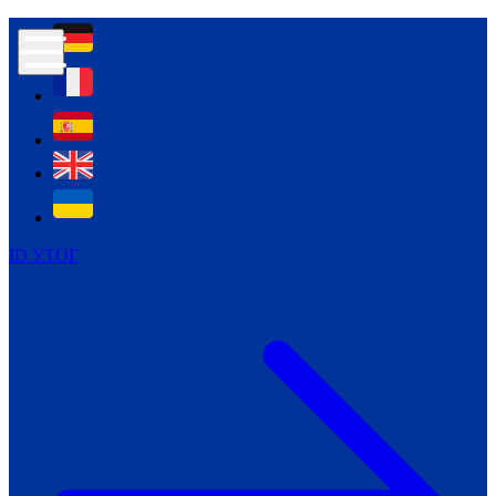
Контур психологічної безпеки глухих
Культура
Міжнародний тиждень глухих людей
Міжнародний тиждень глухих людей
2021
Міжнародний тиждень глухих людей
2022
Міжнародний тиждень глухих людей
2023
ID УТОГ
Міжнародний тиждень глухих людей
2024
Щоденні теми: 23 - 29 вересня
2024
Всеукраїнський пісенний
челендж «Україно, ти є!»
Молодіжний челендж «Жестова
мова для мене – це…»
Репортажі спеціальних та
інклюзивних начальних закладів
України