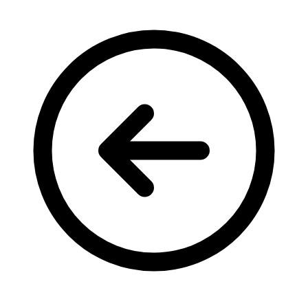
Кадрові зміни
Працевлаштування
Про глухих
Постаті в УТОГ
Все про УТОГ: ваші права, послуги та підтримка:
Важлива інформація
Благодійні справи
Історія глухих
Коронавірус
Брифінги
Корисні інформаційні матеріали від Т. Ломакіної
Офіційна інформація
Про УТОГ
Керівництво УТОГ
Громадські ради УТОГ ⩺
Всеукраїнська Рада голів обласних
організацій УТОГ
Всеукраїнська Рада ветеранів УТОГ
Всеукраїнська Рада перекладачів жестової
мови УТОГ
Всеукраїнська Рада директорів УТОГ
Всеукраїнська молодіжна Рада УТОГ