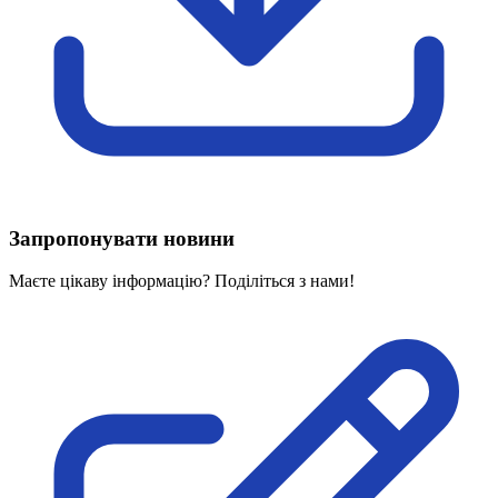
Харківська область
Херсонська область
Хмельницька область
Черкаська область
Чернівецька область
Чернігівська область
Особи відповідальні за контактування з
питань укладення договорів
Запропонувати новини
Вивчаємо жестову мову
Дитяча сторінка
Маєте цікаву інформацію? Поділіться з нами!
Новини про жестову мову
Ресурс для вивчення жестових мов різних країн
ЦУЖМ
Проєкт "Жестова мова для поліцейських"
Про шахрайські схеми
ВІКТОРИНА
На допомогу військовим
Медична термінологія жестовою мовою