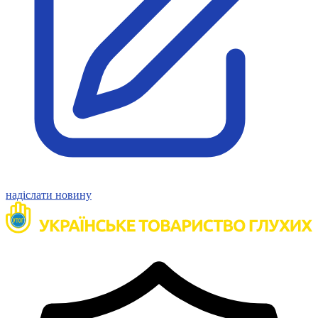
Статут УТОГ
Нормативна база УТОГ
Конвенція ООН
Законодавство
Декларації
Документи ВФГ
Міжнародні документи
надіслати новину