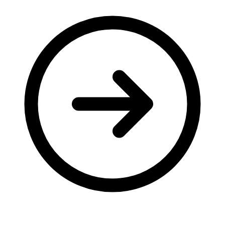
Молодіжні лідери УТОГ
Ветерани УТОГ
Мережа УТОГ
Підприємства УТОГ
Рекорди УТОГ
Видання УТОГ
Звіти
Посилання сторінок УТОГ
Контакти
Навчальні програми
Дошкільна освіта
Загальна освіта
Для абітурієнтів
Уроки
Українська жестова мова
Географія
Правознавство
Я досліджую світ
Реєстр перекладачів жестової мови Українського
товариства глухих
Підготовка перекладачів
"Сервіс УТОГ"