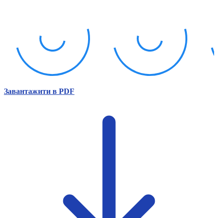
Атестація
Безбар'єрність для глухих
Вінницька область
Волинська область
Дніпропетровська область
Донецька область
Житомирська область
Закарпатська область
Запорізька область
Завантажити в PDF
Івано-Франківська область
Київ
Київська область
Кіровоградська область
Львівська область
Миколаївська область
Одеська область
Полтавська область
Рівненська область
Сумська область
Тернопільська область