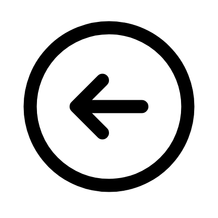
Кадрові зміни
Працевлаштування
Про глухих
Постаті в УТОГ
Все про УТОГ: ваші права, послуги та підтримка:
Важлива інформація
Благодійні справи
Історія глухих
Коронавірус
Брифінги
Корисні інформаційні матеріали від Т. Ломакіної
Офіційна інформація
Про УТОГ
Керівництво УТОГ
Громадські ради УТОГ ⩺
Всеукраїнська Рада голів обласних
організацій УТОГ
Всеукраїнська Рада ветеранів УТОГ
Всеукраїнська Рада перекладачів жестової
мови УТОГ
Всеукраїнська Рада директорів УТОГ
Всеукраїнська молодіжна Рада УТОГ