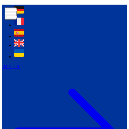
Контур психологічної безпеки глухих
Культура
Міжнародний тиждень глухих людей
Міжнародний тиждень глухих людей
2021
Міжнародний тиждень глухих людей
2022
Міжнародний тиждень глухих людей
2023
ID УТОГ
Міжнародний тиждень глухих людей
2024
Щоденні теми: 23 - 29 вересня
2024
Всеукраїнський пісенний
челендж «Україно, ти є!»
Молодіжний челендж «Жестова
мова для мене – це…»
Репортажі спеціальних та
інклюзивних начальних закладів
України