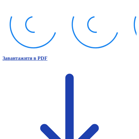
Атестація
Безбар'єрність для глухих
Вінницька область
Волинська область
Дніпропетровська область
Донецька область
Житомирська область
Закарпатська область
Запорізька область
Завантажити в PDF
Івано-Франківська область
Київ
Київська область
Кіровоградська область
Львівська область
Миколаївська область
Одеська область
Полтавська область
Рівненська область
Сумська область
Тернопільська область