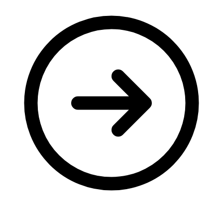
Молодіжні лідери УТОГ
Ветерани УТОГ
Мережа УТОГ
Підприємства УТОГ
Рекорди УТОГ
Видання УТОГ
Звіти
Посилання сторінок УТОГ
Контакти
Навчальні програми
Дошкільна освіта
Загальна освіта
Для абітурієнтів
Уроки
Українська жестова мова
Географія
Правознавство
Я досліджую світ
Реєстр перекладачів жестової мови Українського
товариства глухих
Підготовка перекладачів
"Сервіс УТОГ"