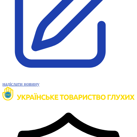
Статут УТОГ
Нормативна база УТОГ
Конвенція ООН
Законодавство
Декларації
Документи ВФГ
Міжнародні документи
надіслати новину