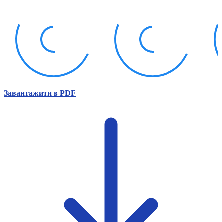
Атестація
Безбар'єрність для глухих
Вінницька область
Волинська область
Дніпропетровська область
Донецька область
Житомирська область
Закарпатська область
Запорізька область
Завантажити в PDF
Івано-Франківська область
Київ
Київська область
Кіровоградська область
Львівська область
Миколаївська область
Одеська область
Полтавська область
Рівненська область
Сумська область
Тернопільська область