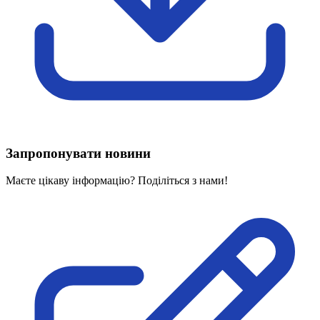
Харківська область
Херсонська область
Хмельницька область
Черкаська область
Чернівецька область
Чернігівська область
Особи відповідальні за контактування з
питань укладення договорів
Запропонувати новини
Вивчаємо жестову мову
Дитяча сторінка
Маєте цікаву інформацію? Поділіться з нами!
Новини про жестову мову
Ресурс для вивчення жестових мов різних країн
ЦУЖМ
Проєкт "Жестова мова для поліцейських"
Про шахрайські схеми
ВІКТОРИНА
На допомогу військовим
Медична термінологія жестовою мовою