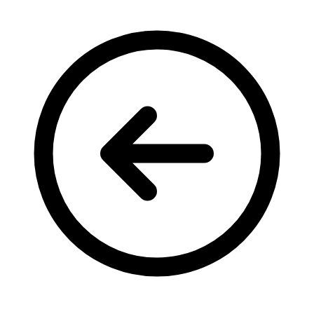
Кадрові зміни
Працевлаштування
Про глухих
Постаті в УТОГ
Все про УТОГ: ваші права, послуги та підтримка:
Важлива інформація
Благодійні справи
Історія глухих
Коронавірус
Брифінги
Корисні інформаційні матеріали від Т. Ломакіної
Офіційна інформація
Про УТОГ
Керівництво УТОГ
Громадські ради УТОГ ⩺
Всеукраїнська Рада голів обласних
організацій УТОГ
Всеукраїнська Рада ветеранів УТОГ
Всеукраїнська Рада перекладачів жестової
мови УТОГ
Всеукраїнська Рада директорів УТОГ
Всеукраїнська молодіжна Рада УТОГ