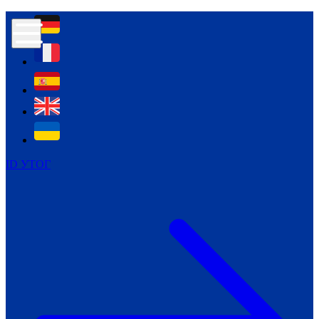
Контур психологічної безпеки глухих
Культура
Міжнародний тиждень глухих людей
Міжнародний тиждень глухих людей
2021
Міжнародний тиждень глухих людей
2022
Міжнародний тиждень глухих людей
2023
ID УТОГ
Міжнародний тиждень глухих людей
2024
Щоденні теми: 23 - 29 вересня
2024
Всеукраїнський пісенний
челендж «Україно, ти є!»
Молодіжний челендж «Жестова
мова для мене – це…»
Репортажі спеціальних та
інклюзивних начальних закладів
України