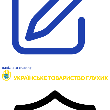
Статут УТОГ
Нормативна база УТОГ
Конвенція ООН
Законодавство
Декларації
Документи ВФГ
Міжнародні документи
надіслати новину