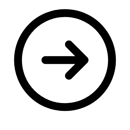
Молодіжні лідери УТОГ
Ветерани УТОГ
Мережа УТОГ
Підприємства УТОГ
Рекорди УТОГ
Видання УТОГ
Звіти
Посилання сторінок УТОГ
Контакти
Навчальні програми
Дошкільна освіта
Загальна освіта
Для абітурієнтів
Уроки
Українська жестова мова
Географія
Правознавство
Я досліджую світ
Реєстр перекладачів жестової мови Українського
товариства глухих
Підготовка перекладачів
"Сервіс УТОГ"