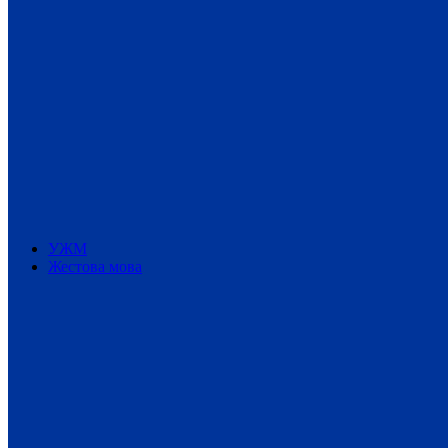
УЖМ
Жестова мова