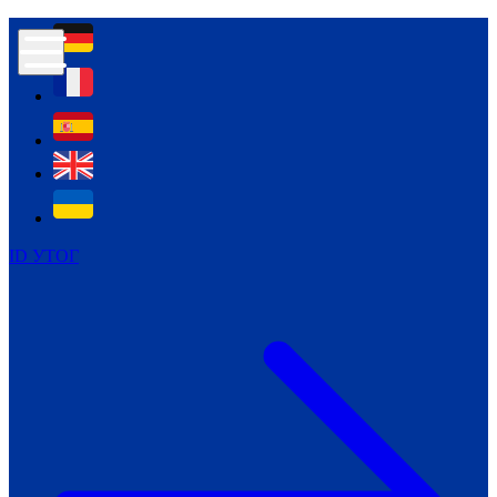
Контур психологічної безпеки глухих
Культура
Міжнародний тиждень глухих людей
Міжнародний тиждень глухих людей
2021
Міжнародний тиждень глухих людей
2022
Міжнародний тиждень глухих людей
2023
ID УТОГ
Міжнародний тиждень глухих людей
2024
Щоденні теми: 23 - 29 вересня
2024
Всеукраїнський пісенний
челендж «Україно, ти є!»
Молодіжний челендж «Жестова
мова для мене – це…»
Репортажі спеціальних та
інклюзивних начальних закладів
України