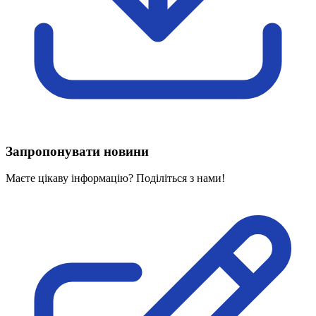
Харківська область
Херсонська область
Хмельницька область
Черкаська область
Чернівецька область
Чернігівська область
Особи відповідальні за контактування з
питань укладення договорів
Запропонувати новини
Вивчаємо жестову мову
Дитяча сторінка
Маєте цікаву інформацію? Поділіться з нами!
Новини про жестову мову
Ресурс для вивчення жестових мов різних країн
ЦУЖМ
Проєкт "Жестова мова для поліцейських"
ВІКТОРИНА
На допомогу військовим
Медична термінологія жестовою мовою
Статут УТОГ