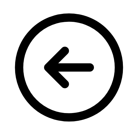
Кадрові зміни
Працевлаштування
Про глухих
Постаті в УТОГ
Все про УТОГ: ваші права, послуги та підтримка:
Важлива інформація
Благодійні справи
Історія глухих
Коронавірус
Брифінги
Корисні інформаційні матеріали від Т. Ломакіної
Офіційна інформація
Про УТОГ
Керівництво УТОГ
Громадські ради УТОГ ⩺
Всеукраїнська Рада голів обласних
організацій УТОГ
Всеукраїнська Рада ветеранів УТОГ
Всеукраїнська Рада перекладачів жестової
мови УТОГ
Всеукраїнська Рада директорів УТОГ
Всеукраїнська молодіжна Рада УТОГ