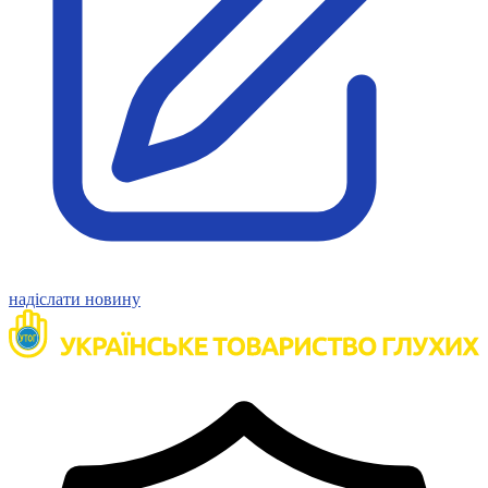
Нормативна база УТОГ
Конвенція ООН
Законодавство
Декларації
Документи ВФГ
Міжнародні документи
надіслати новину