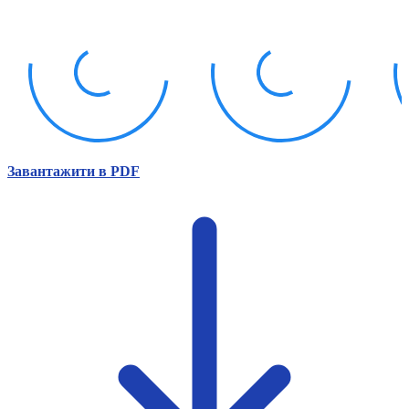
Атестація
Безбар'єрність для глухих
Вінницька область
Волинська область
Дніпропетровська область
Донецька область
Житомирська область
Закарпатська область
Запорізька область
Завантажити в PDF
Івано-Франківська область
Київ
Київська область
Кіровоградська область
Львівська область
Миколаївська область
Одеська область
Полтавська область
Рівненська область
Сумська область
Тернопільська область