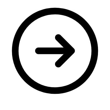
Молодіжні лідери УТОГ
Ветерани УТОГ
Мережа УТОГ
Підприємства УТОГ
Рекорди УТОГ
Видання УТОГ
Звіти
Посилання сторінок УТОГ
Контакти
Навчальні програми
Дошкільна освіта
Загальна освіта
Для абітурієнтів
Уроки
Українська жестова мова
Географія
Правознавство
Я досліджую світ
Реєстр перекладачів жестової мови Українського
товариства глухих
Підготовка перекладачів
"Сервіс УТОГ"