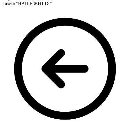
Кадрові зміни
Газета "НАШЕ ЖИТТЯ"
Працевлаштування
Про глухих
Постаті в УТОГ
Все про УТОГ: ваші права, послуги та підтримка:
Важлива інформація
Благодійні справи
Історія глухих
Коронавірус
Брифінги
Корисні інформаційні матеріали від Т. Ломакіної
Офіційна інформація
Про УТОГ
Керівництво УТОГ
Громадські ради УТОГ ⩺
Всеукраїнська Рада голів обласних
організацій УТОГ
Всеукраїнська Рада ветеранів УТОГ
Всеукраїнська Рада перекладачів жестової
мови УТОГ
Всеукраїнська Рада директорів УТОГ
Всеукраїнська молодіжна Рада УТОГ