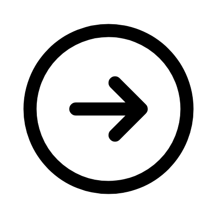
Молодіжні лідери УТОГ
Ветерани УТОГ
Мережа УТОГ
Підприємства УТОГ
Рекорди УТОГ
Видання УТОГ
Звіти
Посилання сторінок УТОГ
Контакти
Навчальні програми
Дошкільна освіта
Загальна освіта
Для абітурієнтів
Уроки
Українська жестова мова
Географія
Правознавство
Я досліджую світ
Реєстр перекладачів жестової мови Українського
товариства глухих
Підготовка перекладачів
"Сервіс УТОГ"