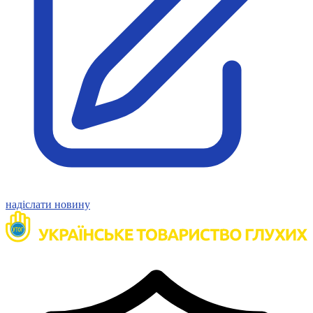
Статут УТОГ
Нормативна база УТОГ
Конвенція ООН
Законодавство
Декларації
Документи ВФГ
Міжнародні документи
надіслати новину