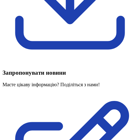
Харківська область
Херсонська область
Хмельницька область
Черкаська область
Чернівецька область
Чернігівська область
Особи відповідальні за контактування з
питань укладення договорів
Вивчаємо жестову мову
Запропонувати новини
Дитяча сторінка
Новини про жестову мову
Маєте цікаву інформацію? Поділіться з нами!
Ресурс для вивчення жестових мов різних країн
ЦУЖМ
Проєкт "Жестова мова для поліцейських"
Про шахрайські схеми
ВІКТОРИНА
На допомогу військовим
Медична термінологія жестовою мовою