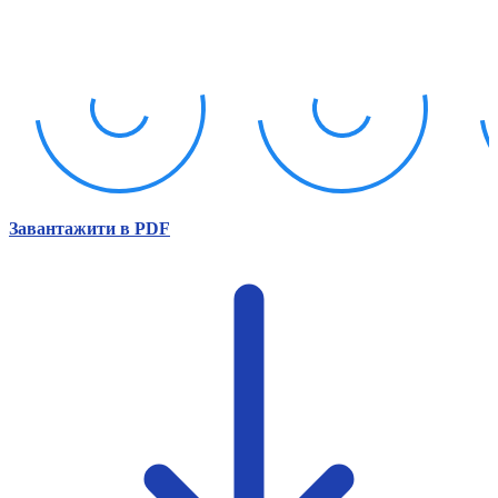
Атестація
Безбар'єрність для глухих
Вінницька область
Волинська область
Дніпропетровська область
Донецька область
Житомирська область
Закарпатська область
Запорізька область
Завантажити в PDF
Івано-Франківська область
Київ
Київська область
Кіровоградська область
Львівська область
Миколаївська область
Одеська область
Полтавська область
Рівненська область
Сумська область
Тернопільська область