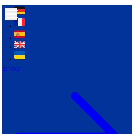
Контур психологічної безпеки глухих
Культура
Міжнародний тиждень глухих людей
Міжнародний тиждень глухих людей
2021
Міжнародний тиждень глухих людей
2022
Міжнародний тиждень глухих людей
2023
ID УТОГ
Міжнародний тиждень глухих людей
2024
Щоденні теми: 23 - 29 вересня
2024
Всеукраїнський пісенний
челендж «Україно, ти є!»
Молодіжний челендж «Жестова
мова для мене – це…»
Репортажі спеціальних та
інклюзивних начальних закладів
України