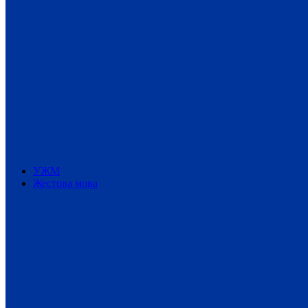
УЖМ
Жестова мова