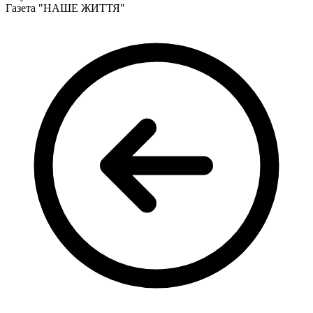
Кадрові зміни
Газета "НАШЕ ЖИТТЯ"
Працевлаштування
Про глухих
Постаті в УТОГ
Все про УТОГ: ваші права, послуги та підтримка:
Важлива інформація
Благодійні справи
Історія глухих
Коронавірус
Брифінги
Корисні інформаційні матеріали від Т. Ломакіної
Офіційна інформація
Про УТОГ
Керівництво УТОГ
Громадські ради УТОГ ⩺
Всеукраїнська Рада голів обласних
організацій УТОГ
Всеукраїнська Рада ветеранів УТОГ
Всеукраїнська Рада перекладачів жестової
мови УТОГ
Всеукраїнська Рада директорів УТОГ
Всеукраїнська молодіжна Рада УТОГ