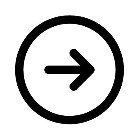
Молодіжні лідери УТОГ
Ветерани УТОГ
Мережа УТОГ
Підприємства УТОГ
Рекорди УТОГ
Видання УТОГ
Звіти
Посилання сторінок УТОГ
Контакти
Навчальні програми
Дошкільна освіта
Загальна освіта
Для абітурієнтів
Уроки
Українська жестова мова
Географія
Правознавство
Я досліджую світ
Реєстр перекладачів жестової мови Українського
товариства глухих
Підготовка перекладачів
"Сервіс УТОГ"