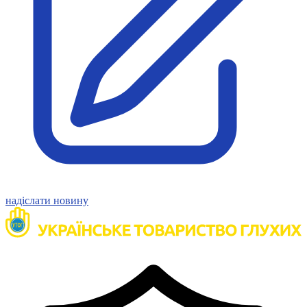
Статут УТОГ
Нормативна база УТОГ
Конвенція ООН
Законодавство
Декларації
Документи ВФГ
Міжнародні документи
надіслати новину