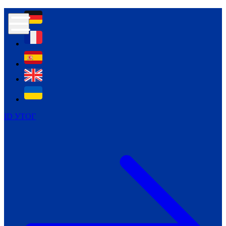
Контур психологічної безпеки глухих
Культура
Міжнародний тиждень глухих людей
Міжнародний тиждень глухих людей
2021
Міжнародний тиждень глухих людей
2022
Міжнародний тиждень глухих людей
2023
ID УТОГ
Міжнародний тиждень глухих людей
2024
Щоденні теми: 23 - 29 вересня
2024
Всеукраїнський пісенний
челендж «Україно, ти є!»
Молодіжний челендж «Жестова
мова для мене – це…»
Репортажі спеціальних та
інклюзивних начальних закладів
України