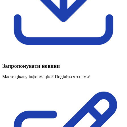
Харківська область
Херсонська область
Хмельницька область
Черкаська область
Чернівецька область
Чернігівська область
Особи відповідальні за контактування з
питань укладення договорів
Вивчаємо жестову мову
Запропонувати новини
Дитяча сторінка
Новини про жестову мову
Маєте цікаву інформацію? Поділіться з нами!
Ресурс для вивчення жестових мов різних країн
ЦУЖМ
Проєкт "Жестова мова для поліцейських"
Про шахрайські схеми
ВІКТОРИНА
На допомогу військовим
Медична термінологія жестовою мовою