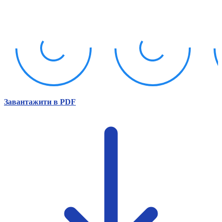
Атестація
Безбар'єрність для глухих
Вінницька область
Волинська область
Дніпропетровська область
Донецька область
Житомирська область
Закарпатська область
Запорізька область
Завантажити в PDF
Івано-Франківська область
Київ
Київська область
Кіровоградська область
Львівська область
Миколаївська область
Одеська область
Полтавська область
Рівненська область
Сумська область
Тернопільська область