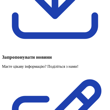
Харківська область
Херсонська область
Хмельницька область
Черкаська область
Чернівецька область
Чернігівська область
Особи відповідальні за контактування з
питань укладення договорів
Вивчаємо жестову мову
Запропонувати новини
Дитяча сторінка
Новини про жестову мову
Маєте цікаву інформацію? Поділіться з нами!
Ресурс для вивчення жестових мов різних країн
ЦУЖМ
Проєкт "Жестова мова для поліцейських"
Про шахрайські схеми
ВІКТОРИНА
На допомогу військовим
Медична термінологія жестовою мовою