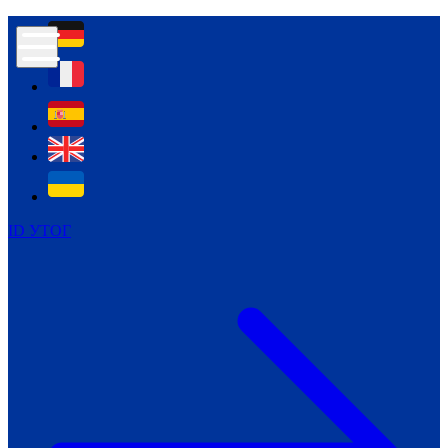
Контур психологічної безпеки глухих
Культура
Міжнародний тиждень глухих людей
Міжнародний тиждень глухих людей
2021
Міжнародний тиждень глухих людей
2022
Міжнародний тиждень глухих людей
2023
ID УТОГ
Міжнародний тиждень глухих людей
2024
Щоденні теми: 23 - 29 вересня
2024
Всеукраїнський пісенний
челендж «Україно, ти є!»
Молодіжний челендж «Жестова
мова для мене – це…»
Репортажі спеціальних та
інклюзивних начальних закладів
України