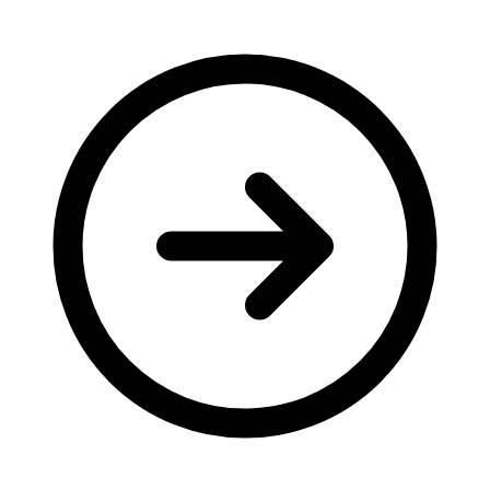
Молодіжні лідери УТОГ
Ветерани УТОГ
Мережа УТОГ
Підприємства УТОГ
Рекорди УТОГ
Видання УТОГ
Звіти
Посилання сторінок УТОГ
Контакти
Навчальні програми
Дошкільна освіта
Загальна освіта
Для абітурієнтів
Уроки
Українська жестова мова
Географія
Правознавство
Я досліджую світ
Реєстр перекладачів жестової мови Українського
товариства глухих
Підготовка перекладачів
"Сервіс УТОГ"