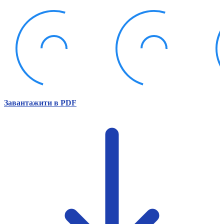
Атестація
Безбар'єрність для глухих
Вінницька область
Волинська область
Дніпропетровська область
Донецька область
Житомирська область
Закарпатська область
Запорізька область
Завантажити в PDF
Івано-Франківська область
Київ
Київська область
Кіровоградська область
Львівська область
Миколаївська область
Одеська область
Полтавська область
Рівненська область
Сумська область
Тернопільська область