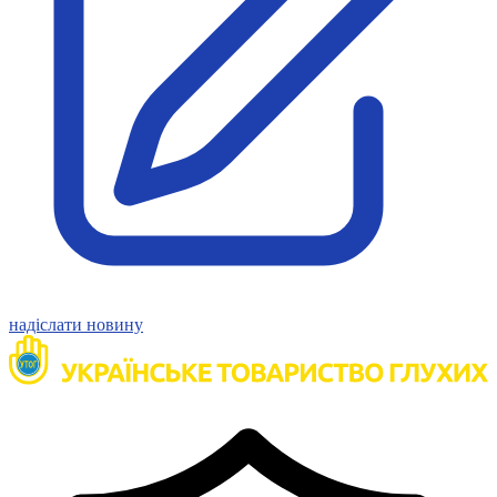
Статут УТОГ
Нормативна база УТОГ
Конвенція ООН
Законодавство
Декларації
Документи ВФГ
Міжнародні документи
надіслати новину