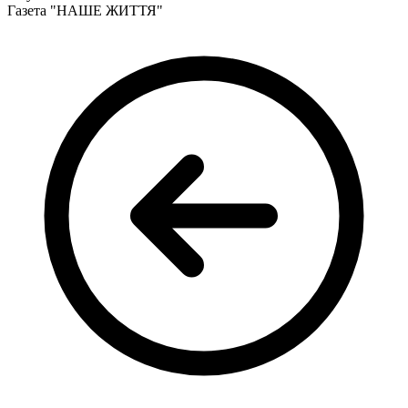
Кадрові зміни
Газета "НАШЕ ЖИТТЯ"
Працевлаштування
Про глухих
Постаті в УТОГ
Все про УТОГ: ваші права, послуги та підтримка:
Важлива інформація
Благодійні справи
Історія глухих
Коронавірус
Брифінги
Корисні інформаційні матеріали від Т. Ломакіної
Офіційна інформація
Про УТОГ
Керівництво УТОГ
Громадські ради УТОГ ⩺
Всеукраїнська Рада голів обласних
організацій УТОГ
Всеукраїнська Рада ветеранів УТОГ
Всеукраїнська Рада перекладачів жестової
мови УТОГ
Всеукраїнська Рада директорів УТОГ
Всеукраїнська молодіжна Рада УТОГ