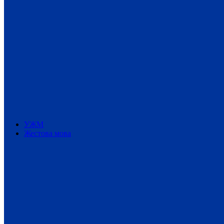
УЖМ
Жестова мова