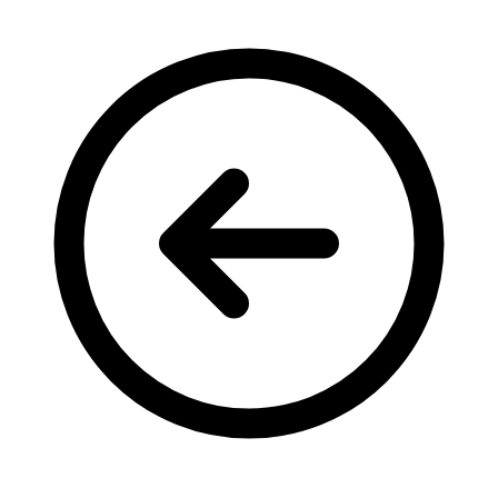
Кадрові зміни
Працевлаштування
Про глухих
Постаті в УТОГ
Все про УТОГ: ваші права, послуги та підтримка:
Важлива інформація
Благодійні справи
Історія глухих
Коронавірус
Брифінги
Корисні інформаційні матеріали від Т. Ломакіної
Офіційна інформація
Про УТОГ
Керівництво УТОГ
Громадські ради УТОГ ⩺
Всеукраїнська Рада голів обласних
організацій УТОГ
Всеукраїнська Рада ветеранів УТОГ
Всеукраїнська Рада перекладачів жестової
мови УТОГ
Всеукраїнська Рада директорів УТОГ
Всеукраїнська молодіжна Рада УТОГ