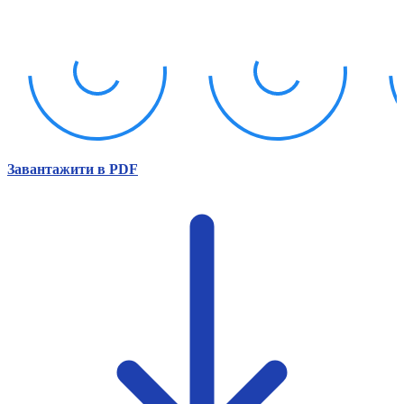
Атестація
Безбар'єрність для глухих
Вінницька область
Волинська область
Дніпропетровська область
Донецька область
Житомирська область
Закарпатська область
Запорізька область
Завантажити в PDF
Івано-Франківська область
Київ
Київська область
Кіровоградська область
Львівська область
Миколаївська область
Одеська область
Полтавська область
Рівненська область
Сумська область
Тернопільська область