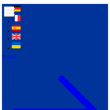
Контур психологічної безпеки глухих
Культура
Міжнародний тиждень глухих людей
Міжнародний тиждень глухих людей
2021
Міжнародний тиждень глухих людей
2022
Міжнародний тиждень глухих людей
2023
ID УТОГ
Міжнародний тиждень глухих людей
2024
Щоденні теми: 23 - 29 вересня
2024
Всеукраїнський пісенний
челендж «Україно, ти є!»
Молодіжний челендж «Жестова
мова для мене – це…»
Репортажі спеціальних та
інклюзивних начальних закладів
України