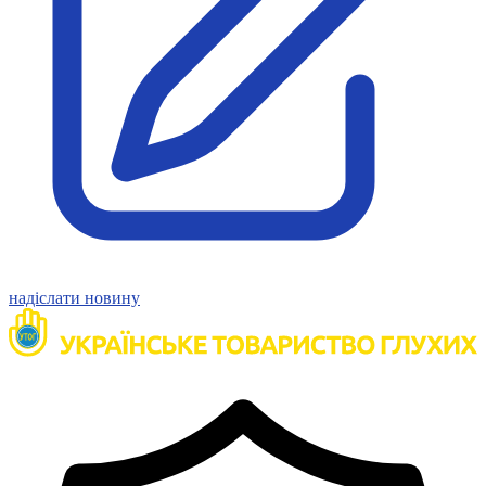
Статут УТОГ
Нормативна база УТОГ
Конвенція ООН
Законодавство
Декларації
Документи ВФГ
Міжнародні документи
надіслати новину