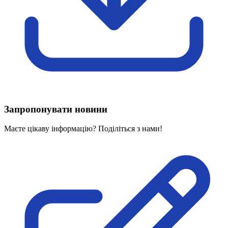
Харківська область
Херсонська область
Хмельницька область
Черкаська область
Чернівецька область
Чернігівська область
Особи відповідальні за контактування з
питань укладення договорів
Запропонувати новини
Вивчаємо жестову мову
Дитяча сторінка
Маєте цікаву інформацію? Поділіться з нами!
Новини про жестову мову
Ресурс для вивчення жестових мов різних країн
ЦУЖМ
Проєкт "Жестова мова для поліцейських"
Про шахрайські схеми
ВІКТОРИНА
На допомогу військовим
Медична термінологія жестовою мовою