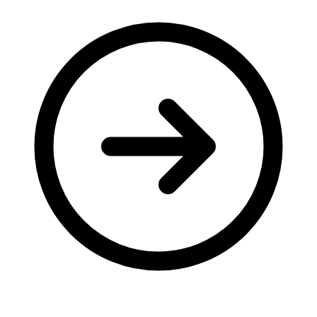
Молодіжні лідери УТОГ
Ветерани УТОГ
Мережа УТОГ
Підприємства УТОГ
Рекорди УТОГ
Видання УТОГ
Звіти
Посилання сторінок УТОГ
Контакти
Навчальні програми
Дошкільна освіта
Загальна освіта
Для абітурієнтів
Уроки
Українська жестова мова
Географія
Правознавство
Я досліджую світ
Реєстр перекладачів жестової мови Українського
товариства глухих
Підготовка перекладачів
"Сервіс УТОГ"