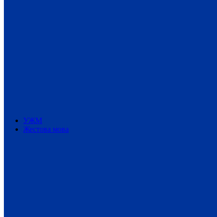
УЖМ
Жестова мова