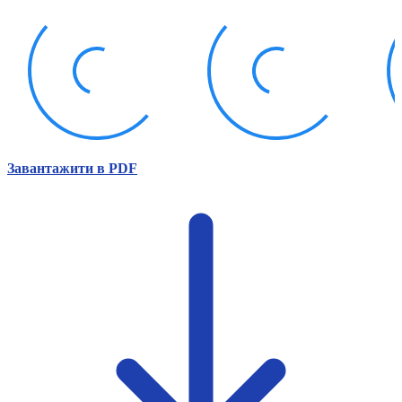
Атестація
Безбар'єрність для глухих
Вінницька область
Волинська область
Дніпропетровська область
Донецька область
Житомирська область
Закарпатська область
Запорізька область
Завантажити в PDF
Івано-Франківська область
Київ
Київська область
Кіровоградська область
Львівська область
Миколаївська область
Одеська область
Полтавська область
Рівненська область
Сумська область
Тернопільська область