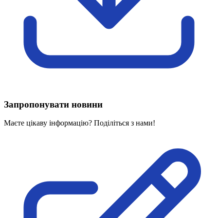
Харківська область
Херсонська область
Хмельницька область
Черкаська область
Чернівецька область
Чернігівська область
Особи відповідальні за контактування з
питань укладення договорів
Запропонувати новини
Вивчаємо жестову мову
Дитяча сторінка
Маєте цікаву інформацію? Поділіться з нами!
Новини про жестову мову
Ресурс для вивчення жестових мов різних країн
ЦУЖМ
Проєкт "Жестова мова для поліцейських"
Про шахрайські схеми
ВІКТОРИНА
На допомогу військовим
Медична термінологія жестовою мовою