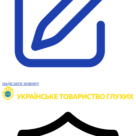
Статут УТОГ
Нормативна база УТОГ
Конвенція ООН
Законодавство
Декларації
Документи ВФГ
Міжнародні документи
надіслати новину