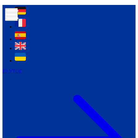
Контур психологічної безпеки глухих
Культура
Міжнародний тиждень глухих людей
Міжнародний тиждень глухих людей
2021
Міжнародний тиждень глухих людей
2022
Міжнародний тиждень глухих людей
2023
ID УТОГ
Міжнародний тиждень глухих людей
2024
Щоденні теми: 23 - 29 вересня
2024
Всеукраїнський пісенний
челендж «Україно, ти є!»
Молодіжний челендж «Жестова
мова для мене – це…»
Репортажі спеціальних та
інклюзивних начальних закладів
України