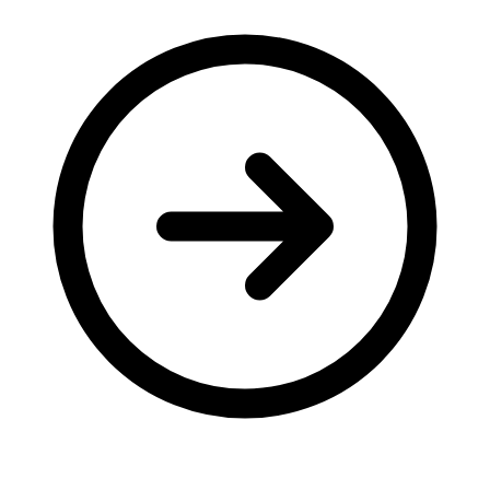
Молодіжні лідери УТОГ
Ветерани УТОГ
Мережа УТОГ
Підприємства УТОГ
Рекорди УТОГ
Видання УТОГ
Звіти
Посилання сторінок УТОГ
Контакти
Навчальні програми
Дошкільна освіта
Загальна освіта
Для абітурієнтів
Уроки
Українська жестова мова
Географія
Правознавство
Я досліджую світ
Реєстр перекладачів жестової мови Українського
товариства глухих
Підготовка перекладачів
"Сервіс УТОГ"