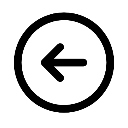
Кадрові зміни
Працевлаштування
Про глухих
Постаті в УТОГ
Все про УТОГ: ваші права, послуги та підтримка:
Важлива інформація
Благодійні справи
Історія глухих
Коронавірус
Брифінги
Корисні інформаційні матеріали від Т. Ломакіної
Офіційна інформація
Про УТОГ
Керівництво УТОГ
Громадські ради УТОГ ⩺
Всеукраїнська Рада голів обласних
організацій УТОГ
Всеукраїнська Рада ветеранів УТОГ
Всеукраїнська Рада перекладачів жестової
мови УТОГ
Всеукраїнська Рада директорів УТОГ
Всеукраїнська молодіжна Рада УТОГ