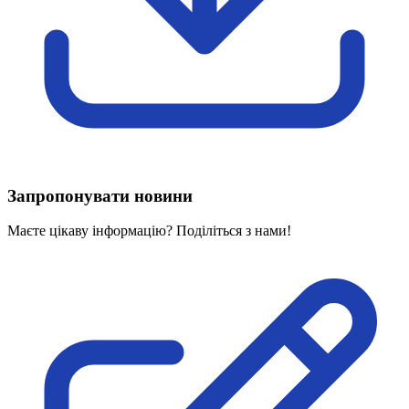
Харківська область
Херсонська область
Хмельницька область
Черкаська область
Чернівецька область
Чернігівська область
Особи відповідальні за контактування з
питань укладення договорів
Запропонувати новини
Вивчаємо жестову мову
Дитяча сторінка
Маєте цікаву інформацію? Поділіться з нами!
Новини про жестову мову
Ресурс для вивчення жестових мов різних країн
ЦУЖМ
Проєкт "Жестова мова для поліцейських"
Про шахрайські схеми
ВІКТОРИНА
На допомогу військовим
Медична термінологія жестовою мовою