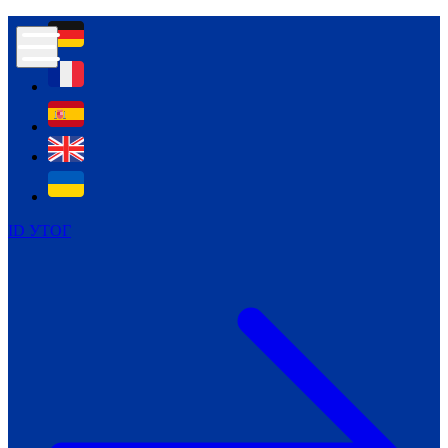
Контур психологічної безпеки глухих
Культура
Міжнародний тиждень глухих людей
Міжнародний тиждень глухих людей
2021
Міжнародний тиждень глухих людей
2022
Міжнародний тиждень глухих людей
2023
ID УТОГ
Міжнародний тиждень глухих людей
2024
Щоденні теми: 23 - 29 вересня
2024
Всеукраїнський пісенний
челендж «Україно, ти є!»
Молодіжний челендж «Жестова
мова для мене – це…»
Репортажі спеціальних та
інклюзивних начальних закладів
України