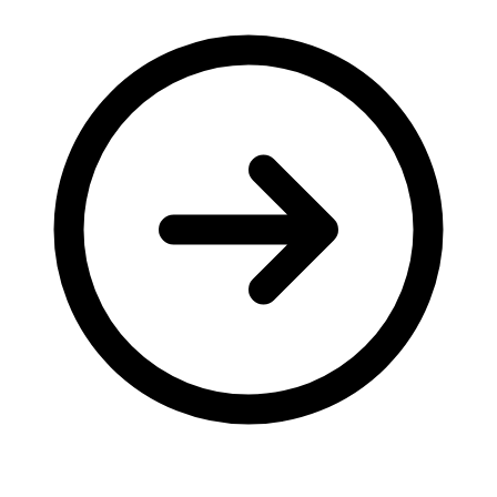
Молодіжні лідери УТОГ
Ветерани УТОГ
Мережа УТОГ
Підприємства УТОГ
Рекорди УТОГ
Видання УТОГ
Звіти
Посилання сторінок УТОГ
Контакти
Навчальні програми
Дошкільна освіта
Загальна освіта
Для абітурієнтів
Уроки
Українська жестова мова
Географія
Правознавство
Я досліджую світ
Реєстр перекладачів жестової мови Українського
товариства глухих
Підготовка перекладачів
"Сервіс УТОГ"