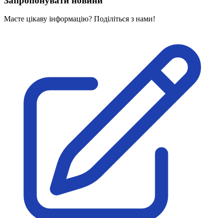
Запропонувати новини
Харківська область
Херсонська область
Маєте цікаву інформацію? Поділіться з нами!
Хмельницька область
Черкаська область
Чернівецька область
Чернігівська область
Особи відповідальні за контактування з
питань укладення договорів
Вивчаємо жестову мову
Дитяча сторінка
Новини про жестову мову
Ресурс для вивчення жестових мов різних країн
ЦУЖМ
Проєкт "Жестова мова для поліцейських"
Про шахрайські схеми
ВІКТОРИНА
На допомогу військовим
Медична термінологія жестовою мовою