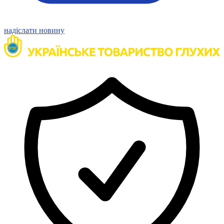
Статут УТОГ
Нормативна база УТОГ
Конвенція ООН
надіслати новину
Законодавство
Декларації
Документи ВФГ
Міжнародні документи