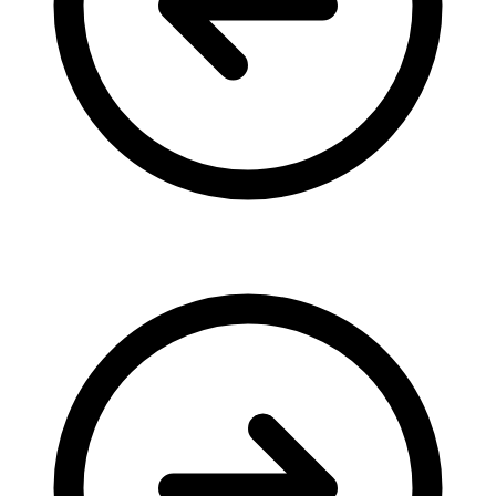
Кадрові зміни
Працевлаштування
Про глухих
Постаті в УТОГ
Все про УТОГ: ваші права, послуги та підтримка:
Важлива інформація
Благодійні справи
Історія глухих
Коронавірус
Брифінги
Корисні інформаційні матеріали від Т. Ломакіної
Офіційна інформація
Про УТОГ
Керівництво УТОГ
Громадські ради УТОГ ⩺
Всеукраїнська Рада голів обласних
організацій УТОГ
Всеукраїнська Рада ветеранів УТОГ
Всеукраїнська Рада перекладачів жестової
мови УТОГ
Всеукраїнська Рада директорів УТОГ
Всеукраїнська молодіжна Рада УТОГ