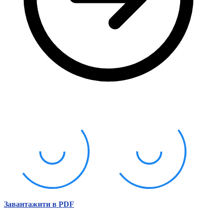
Молодіжні лідери УТОГ
Ветерани УТОГ
Мережа УТОГ
Підприємства УТОГ
Рекорди УТОГ
Видання УТОГ
Звіти
Посилання сторінок УТОГ
Контакти
Навчальні програми
Дошкільна освіта
Загальна освіта
Для абітурієнтів
Уроки
Українська жестова мова
Географія
Правознавство
Я досліджую світ
Реєстр перекладачів жестової мови Українського
товариства глухих
Підготовка перекладачів
Завантажити в PDF
"Сервіс УТОГ"