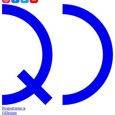
Розроблено в
QDesign