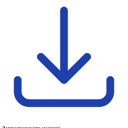
Атестація
Безбар'єрність для глухих
Вінницька область
Волинська область
Дніпропетровська область
Донецька область
Житомирська область
Закарпатська область
Запорізька область
Івано-Франківська область
Київ
Київська область
Кіровоградська область
Львівська область
Миколаївська область
Одеська область
Полтавська область
Рівненська область
Сумська область
Тернопільська область