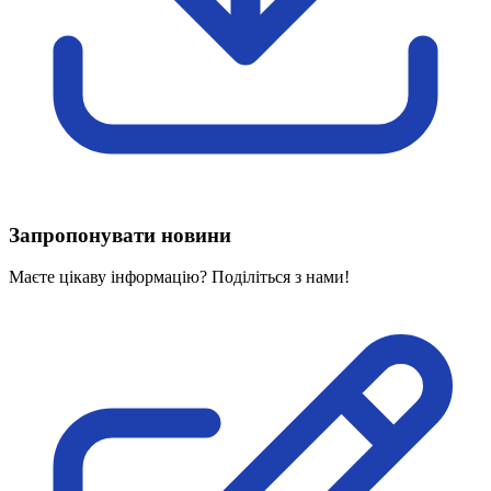
Харківська область
Херсонська область
Хмельницька область
Черкаська область
Чернівецька область
Чернігівська область
Особи відповідальні за контактування з
питань укладення договорів
Запропонувати новини
Вивчаємо жестову мову
Дитяча сторінка
Маєте цікаву інформацію? Поділіться з нами!
Новини про жестову мову
Ресурс для вивчення жестових мов різних країн
ЦУЖМ
Проєкт "Жестова мова для поліцейських"
Про шахрайські схеми
ВІКТОРИНА
На допомогу військовим
Медична термінологія жестовою мовою