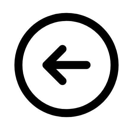
Кадрові зміни
Працевлаштування
Про глухих
Постаті в УТОГ
Все про УТОГ: ваші права, послуги та підтримка:
Важлива інформація
Благодійні справи
Історія глухих
Коронавірус
Брифінги
Корисні інформаційні матеріали від Т. Ломакіної
Офіційна інформація
Про УТОГ
Керівництво УТОГ
Громадські ради УТОГ ⩺
Всеукраїнська Рада голів обласних
організацій УТОГ
Всеукраїнська Рада ветеранів УТОГ
Всеукраїнська Рада перекладачів жестової
мови УТОГ
Всеукраїнська Рада директорів УТОГ
Всеукраїнська молодіжна Рада УТОГ