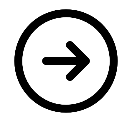
Молодіжні лідери УТОГ
Ветерани УТОГ
Мережа УТОГ
Підприємства УТОГ
Рекорди УТОГ
Видання УТОГ
Звіти
Посилання сторінок УТОГ
Контакти
Навчальні програми
Дошкільна освіта
Загальна освіта
Для абітурієнтів
Уроки
Українська жестова мова
Географія
Правознавство
Я досліджую світ
Реєстр перекладачів жестової мови Українського
товариства глухих
Підготовка перекладачів
"Сервіс УТОГ"