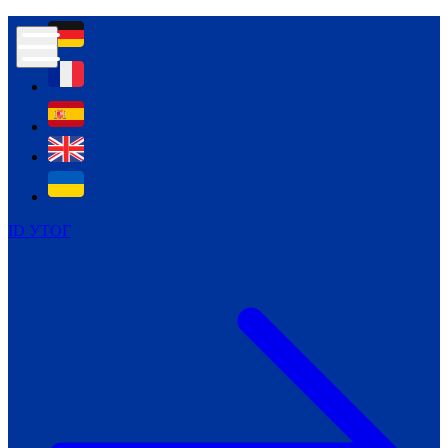
Контур психологічної безпеки глухих
Культура
Міжнародний тиждень глухих людей
Міжнародний тиждень глухих людей
2021
Міжнародний тиждень глухих людей
2022
Міжнародний тиждень глухих людей
2023
ID УТОГ
Міжнародний тиждень глухих людей
2024
Щоденні теми: 23 - 29 вересня
2024
Всеукраїнський пісенний
челендж «Україно, ти є!»
Молодіжний челендж «Жестова
мова для мене – це…»
Репортажі спеціальних та
інклюзивних начальних закладів
України