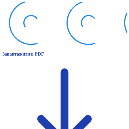
Атестація
Безбар'єрність для глухих
Вінницька область
Волинська область
Дніпропетровська область
Донецька область
Житомирська область
Закарпатська область
Запорізька область
Завантажити в PDF
Івано-Франківська область
Київ
Київська область
Кіровоградська область
Львівська область
Миколаївська область
Одеська область
Полтавська область
Рівненська область
Сумська область
Тернопільська область