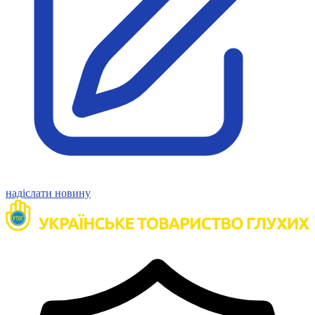
Статут УТОГ
Нормативна база УТОГ
Конвенція ООН
Законодавство
Декларації
Документи ВФГ
Міжнародні документи
надіслати новину