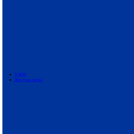
УЖМ
Жестова мова