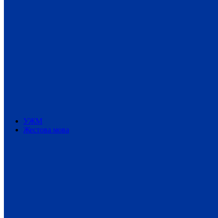
УЖМ
Жестова мова