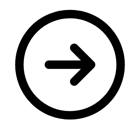
Молодіжні лідери УТОГ
Ветерани УТОГ
Мережа УТОГ
Підприємства УТОГ
Рекорди УТОГ
Видання УТОГ
Звіти
Посилання сторінок УТОГ
Контакти
Навчальні програми
Дошкільна освіта
Загальна освіта
Для абітурієнтів
Уроки
Українська жестова мова
Географія
Правознавство
Я досліджую світ
Реєстр перекладачів жестової мови Українського
товариства глухих
Підготовка перекладачів
"Сервіс УТОГ"