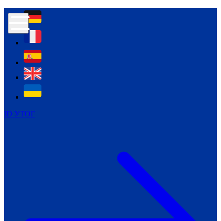
Контур психологічної безпеки глухих
Культура
Міжнародний тиждень глухих людей
Міжнародний тиждень глухих людей
2021
Міжнародний тиждень глухих людей
2022
Міжнародний тиждень глухих людей
2023
ID УТОГ
Міжнародний тиждень глухих людей
2024
Щоденні теми: 23 - 29 вересня
2024
Всеукраїнський пісенний
челендж «Україно, ти є!»
Молодіжний челендж «Жестова
мова для мене – це…»
Репортажі спеціальних та
інклюзивних начальних закладів
України