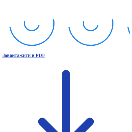
Атестація
Безбар'єрність для глухих
Вінницька область
Волинська область
Дніпропетровська область
Донецька область
Житомирська область
Закарпатська область
Запорізька область
Завантажити в PDF
Івано-Франківська область
Київ
Київська область
Кіровоградська область
Львівська область
Миколаївська область
Одеська область
Полтавська область
Рівненська область
Сумська область
Тернопільська область