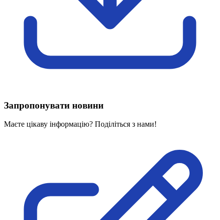
Харківська область
Херсонська область
Хмельницька область
Черкаська область
Чернівецька область
Чернігівська область
Особи відповідальні за контактування з
питань укладення договорів
Запропонувати новини
Вивчаємо жестову мову
Дитяча сторінка
Маєте цікаву інформацію? Поділіться з нами!
Новини про жестову мову
Ресурс для вивчення жестових мов різних країн
ЦУЖМ
Проєкт "Жестова мова для поліцейських"
Про шахрайські схеми
ВІКТОРИНА
На допомогу військовим
Медична термінологія жестовою мовою