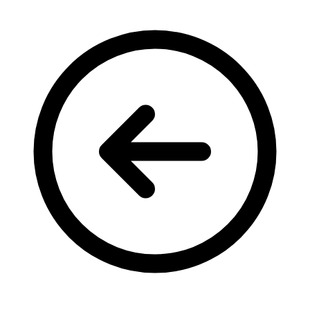
Кадрові зміни
Працевлаштування
Про глухих
Постаті в УТОГ
Все про УТОГ: ваші права, послуги та підтримка:
Важлива інформація
Благодійні справи
Історія глухих
Коронавірус
Брифінги
Корисні інформаційні матеріали від Т. Ломакіної
Офіційна інформація
Про УТОГ
Керівництво УТОГ
Громадські ради УТОГ ⩺
Всеукраїнська Рада голів обласних
організацій УТОГ
Всеукраїнська Рада ветеранів УТОГ
Всеукраїнська Рада перекладачів жестової
мови УТОГ
Всеукраїнська Рада директорів УТОГ
Всеукраїнська молодіжна Рада УТОГ