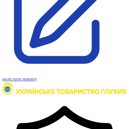
Статут УТОГ
Нормативна база УТОГ
Конвенція ООН
Законодавство
Декларації
Документи ВФГ
Міжнародні документи
надіслати новину