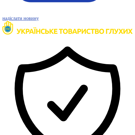
Статут УТОГ
Нормативна база УТОГ
Конвенція ООН
надіслати новину
Законодавство
Декларації
Документи ВФГ
Міжнародні документи