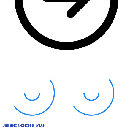
Молодіжні лідери УТОГ
Ветерани УТОГ
Мережа УТОГ
Підприємства УТОГ
Рекорди УТОГ
Видання УТОГ
Звіти
Посилання сторінок УТОГ
Контакти
Навчальні програми
Дошкільна освіта
Загальна освіта
Для абітурієнтів
Уроки
Українська жестова мова
Географія
Правознавство
Я досліджую світ
Реєстр перекладачів жестової мови Українського
товариства глухих
Підготовка перекладачів
Завантажити в PDF
"Сервіс УТОГ"