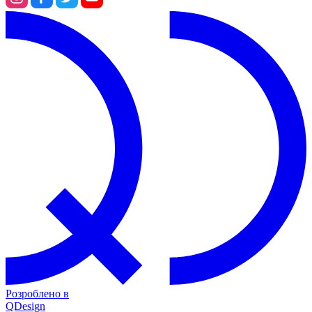
Розроблено в
QDesign