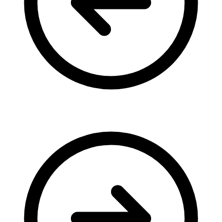
Кадрові зміни
Працевлаштування
Про глухих
Постаті в УТОГ
Все про УТОГ: ваші права, послуги та підтримка:
Важлива інформація
Благодійні справи
Історія глухих
Коронавірус
Брифінги
Корисні інформаційні матеріали від Т. Ломакіної
Офіційна інформація
Про УТОГ
Керівництво УТОГ
Громадські ради УТОГ ⩺
Всеукраїнська Рада голів обласних
організацій УТОГ
Всеукраїнська Рада ветеранів УТОГ
Всеукраїнська Рада перекладачів жестової
мови УТОГ
Всеукраїнська Рада директорів УТОГ
Всеукраїнська молодіжна Рада УТОГ