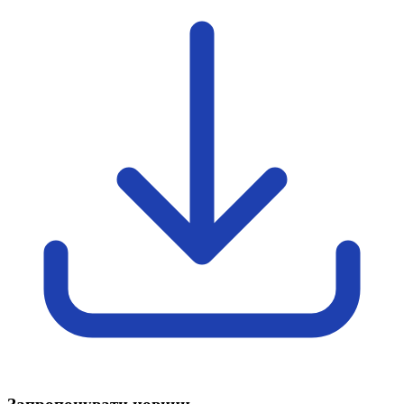
Атестація
Безбар'єрність для глухих
Вінницька область
Волинська область
Дніпропетровська область
Донецька область
Житомирська область
Закарпатська область
Запорізька область
Івано-Франківська область
Київ
Київська область
Кіровоградська область
Львівська область
Миколаївська область
Одеська область
Полтавська область
Рівненська область
Сумська область
Тернопільська область