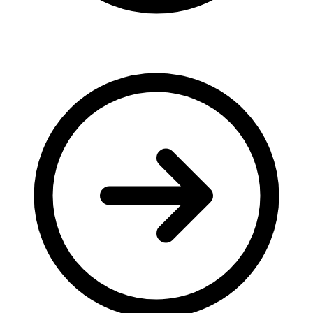
Молодіжні лідери УТОГ
Ветерани УТОГ
Мережа УТОГ
Підприємства УТОГ
Рекорди УТОГ
Видання УТОГ
Звіти
Посилання сторінок УТОГ
Контакти
Навчальні програми
Дошкільна освіта
Загальна освіта
Для абітурієнтів
Уроки
Українська жестова мова
Географія
Правознавство
Я досліджую світ
Реєстр перекладачів жестової мови Українського
товариства глухих
Підготовка перекладачів
"Сервіс УТОГ"