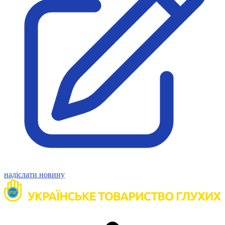
Статут УТОГ
Нормативна база УТОГ
Конвенція ООН
Законодавство
Декларації
Документи ВФГ
Міжнародні документи
надіслати новину