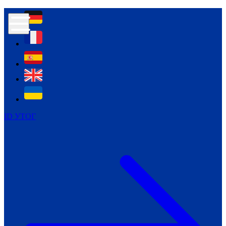
Контур психологічної безпеки глухих
Культура
Міжнародний тиждень глухих людей
Міжнародний тиждень глухих людей
2021
Міжнародний тиждень глухих людей
2022
Міжнародний тиждень глухих людей
2023
ID УТОГ
Міжнародний тиждень глухих людей
2024
Щоденні теми: 23 - 29 вересня
2024
Всеукраїнський пісенний
челендж «Україно, ти є!»
Молодіжний челендж «Жестова
мова для мене – це…»
Репортажі спеціальних та
інклюзивних начальних закладів
України