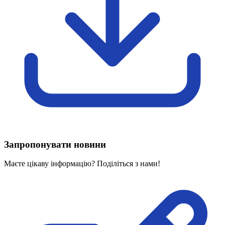
Харківська область
Херсонська область
Хмельницька область
Черкаська область
Чернівецька область
Чернігівська область
Особи відповідальні за контактування з
питань укладення договорів
Вивчаємо жестову мову
Дитяча сторінка
Новини про жестову мову
Ресурс для вивчення жестових мов різних країн
Запропонувати новини
ЦУЖМ
Проєкт "Жестова мова для поліцейських"
Маєте цікаву інформацію? Поділіться з нами!
Про шахрайські схеми
ВІКТОРИНА
На допомогу військовим
Медична термінологія жестовою мовою