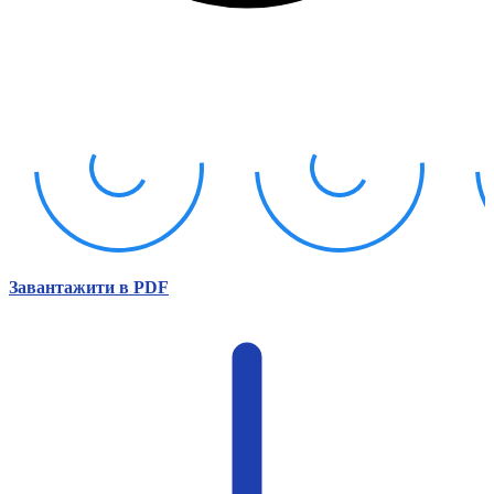
Атестація
Безбар'єрність для глухих
Вінницька область
Волинська область
Дніпропетровська область
Донецька область
Житомирська область
Закарпатська область
Запорізька область
Івано-Франківська область
Київ
Київська область
Завантажити в PDF
Кіровоградська область
Львівська область
Миколаївська область
Одеська область
Полтавська область
Рівненська область
Сумська область
Тернопільська область