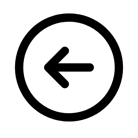
Кадрові зміни
Працевлаштування
Про глухих
Постаті в УТОГ
Все про УТОГ: ваші права, послуги та підтримка:
Важлива інформація
Благодійні справи
Історія глухих
Коронавірус
Брифінги
Корисні інформаційні матеріали від Т. Ломакіної
Офіційна інформація
Про УТОГ
Керівництво УТОГ
Громадські ради УТОГ ⩺
Всеукраїнська Рада голів обласних
організацій УТОГ
Всеукраїнська Рада ветеранів УТОГ
Всеукраїнська Рада перекладачів жестової
мови УТОГ
Всеукраїнська Рада директорів УТОГ
Всеукраїнська молодіжна Рада УТОГ