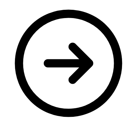
Молодіжні лідери УТОГ
Ветерани УТОГ
Мережа УТОГ
Підприємства УТОГ
Рекорди УТОГ
Видання УТОГ
Звіти
Посилання сторінок УТОГ
Контакти
Навчальні програми
Дошкільна освіта
Загальна освіта
Для абітурієнтів
Уроки
Українська жестова мова
Географія
Правознавство
Я досліджую світ
Реєстр перекладачів жестової мови Українського
товариства глухих
Підготовка перекладачів
"Сервіс УТОГ"