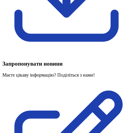
Харківська область
Херсонська область
Хмельницька область
Черкаська область
Чернівецька область
Чернігівська область
Особи відповідальні за контактування з
питань укладення договорів
Запропонувати новини
Вивчаємо жестову мову
Дитяча сторінка
Маєте цікаву інформацію? Поділіться з нами!
Новини про жестову мову
Ресурс для вивчення жестових мов різних країн
ЦУЖМ
Проєкт "Жестова мова для поліцейських"
Про шахрайські схеми
ВІКТОРИНА
На допомогу військовим
Медична термінологія жестовою мовою