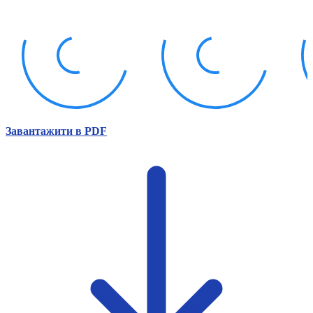
Атестація
Безбар'єрність для глухих
Вінницька область
Волинська область
Дніпропетровська область
Донецька область
Житомирська область
Закарпатська область
Запорізька область
Завантажити в PDF
Івано-Франківська область
Київ
Київська область
Кіровоградська область
Львівська область
Миколаївська область
Одеська область
Полтавська область
Рівненська область
Сумська область
Тернопільська область