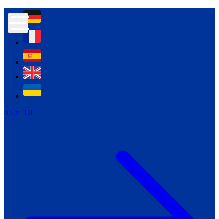
Контур психологічної безпеки глухих
Культура
Міжнародний тиждень глухих людей
Міжнародний тиждень глухих людей
2021
Міжнародний тиждень глухих людей
2022
Міжнародний тиждень глухих людей
2023
ID УТОГ
Міжнародний тиждень глухих людей
2024
Щоденні теми: 23 - 29 вересня
2024
Всеукраїнський пісенний
челендж «Україно, ти є!»
Молодіжний челендж «Жестова
мова для мене – це…»
Репортажі спеціальних та
інклюзивних начальних закладів
України