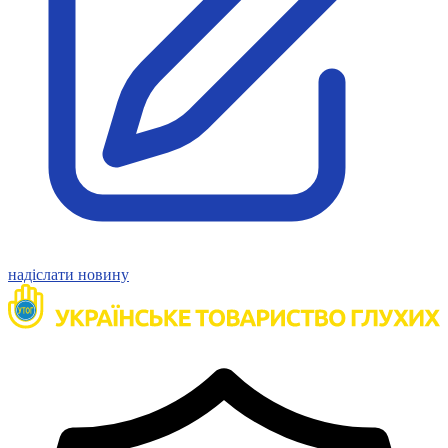
Статут УТОГ
Нормативна база УТОГ
Конвенція ООН
Законодавство
Декларації
Документи ВФГ
Міжнародні документи
надіслати новину