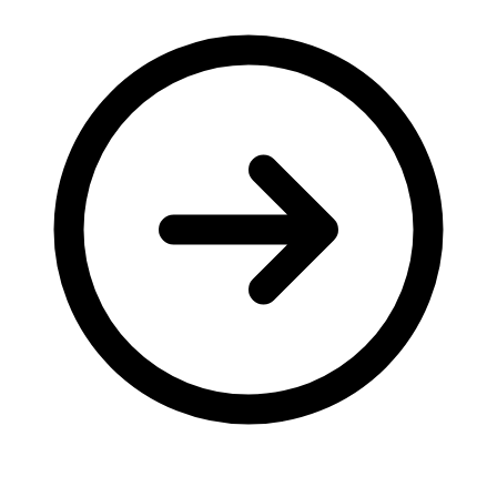
Молодіжні лідери УТОГ
Ветерани УТОГ
Мережа УТОГ
Підприємства УТОГ
Рекорди УТОГ
Видання УТОГ
Звіти
Посилання сторінок УТОГ
Контакти
Навчальні програми
Дошкільна освіта
Загальна освіта
Для абітурієнтів
Уроки
Українська жестова мова
Географія
Правознавство
Я досліджую світ
Реєстр перекладачів жестової мови Українського
товариства глухих
Підготовка перекладачів
"Сервіс УТОГ"