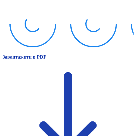
Атестація
Безбар'єрність для глухих
Вінницька область
Волинська область
Дніпропетровська область
Донецька область
Житомирська область
Закарпатська область
Запорізька область
Завантажити в PDF
Івано-Франківська область
Київ
Київська область
Кіровоградська область
Львівська область
Миколаївська область
Одеська область
Полтавська область
Рівненська область
Сумська область
Тернопільська область