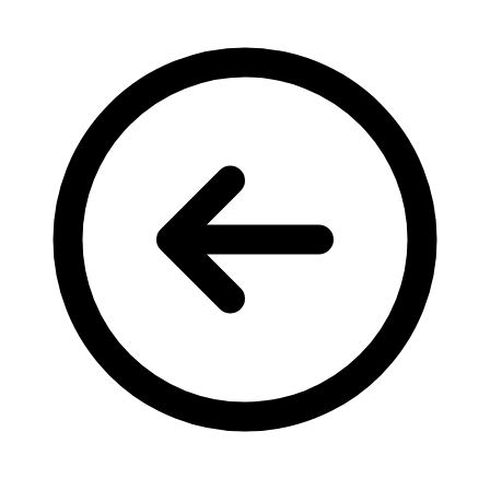
Кадрові зміни
Працевлаштування
Про глухих
Постаті в УТОГ
Все про УТОГ: ваші права, послуги та підтримка:
Важлива інформація
Благодійні справи
Історія глухих
Коронавірус
Брифінги
Корисні інформаційні матеріали від Т. Ломакіної
Офіційна інформація
Про УТОГ
Керівництво УТОГ
Громадські ради УТОГ ⩺
Всеукраїнська Рада голів обласних
організацій УТОГ
Всеукраїнська Рада ветеранів УТОГ
Всеукраїнська Рада перекладачів жестової
мови УТОГ
Всеукраїнська Рада директорів УТОГ
Всеукраїнська молодіжна Рада УТОГ