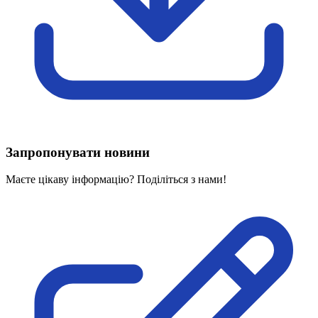
Харківська область
Херсонська область
Хмельницька область
Черкаська область
Чернівецька область
Чернігівська область
Особи відповідальні за контактування з
питань укладення договорів
Запропонувати новини
Вивчаємо жестову мову
Дитяча сторінка
Маєте цікаву інформацію? Поділіться з нами!
Новини про жестову мову
Ресурс для вивчення жестових мов різних країн
ЦУЖМ
Проєкт "Жестова мова для поліцейських"
Про шахрайські схеми
ВІКТОРИНА
На допомогу військовим
Медична термінологія жестовою мовою