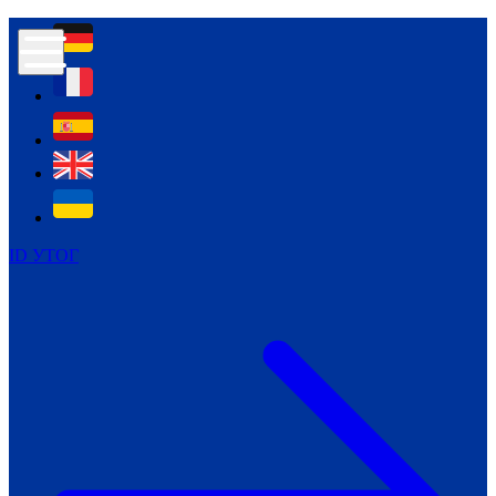
Контур психологічної безпеки глухих
Культура
Міжнародний тиждень глухих людей
Міжнародний тиждень глухих людей
2021
Міжнародний тиждень глухих людей
2022
Міжнародний тиждень глухих людей
2023
ID УТОГ
Міжнародний тиждень глухих людей
2024
Щоденні теми: 23 - 29 вересня
2024
Всеукраїнський пісенний
челендж «Україно, ти є!»
Молодіжний челендж «Жестова
мова для мене – це…»
Репортажі спеціальних та
інклюзивних начальних закладів
України