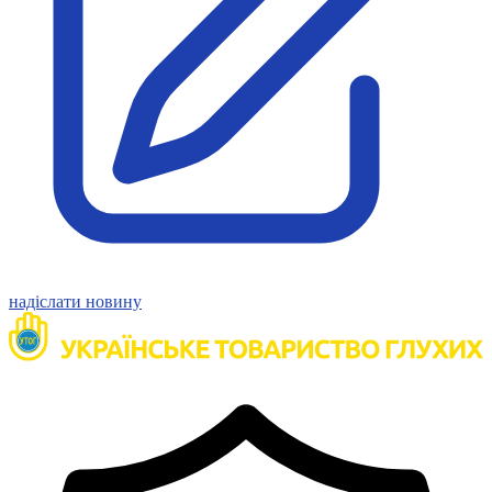
Статут УТОГ
Нормативна база УТОГ
Конвенція ООН
Законодавство
Декларації
Документи ВФГ
Міжнародні документи
надіслати новину