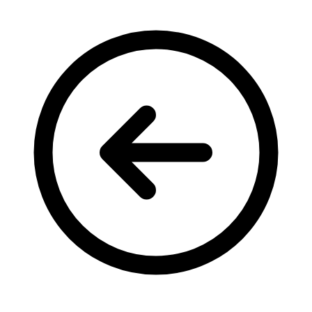
Кадрові зміни
Працевлаштування
Про глухих
Постаті в УТОГ
Все про УТОГ: ваші права, послуги та підтримка:
Важлива інформація
Благодійні справи
Історія глухих
Коронавірус
Брифінги
Корисні інформаційні матеріали від Т. Ломакіної
Офіційна інформація
Про УТОГ
Керівництво УТОГ
Громадські ради УТОГ ⩺
Всеукраїнська Рада голів обласних
організацій УТОГ
Всеукраїнська Рада ветеранів УТОГ
Всеукраїнська Рада перекладачів жестової
мови УТОГ
Всеукраїнська Рада директорів УТОГ
Всеукраїнська молодіжна Рада УТОГ