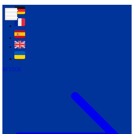
Контур психологічної безпеки глухих
Культура
Міжнародний тиждень глухих людей
Міжнародний тиждень глухих людей
2021
Міжнародний тиждень глухих людей
2022
Міжнародний тиждень глухих людей
2023
ID УТОГ
Міжнародний тиждень глухих людей
2024
Щоденні теми: 23 - 29 вересня
2024
Всеукраїнський пісенний
челендж «Україно, ти є!»
Молодіжний челендж «Жестова
мова для мене – це…»
Репортажі спеціальних та
інклюзивних начальних закладів
України