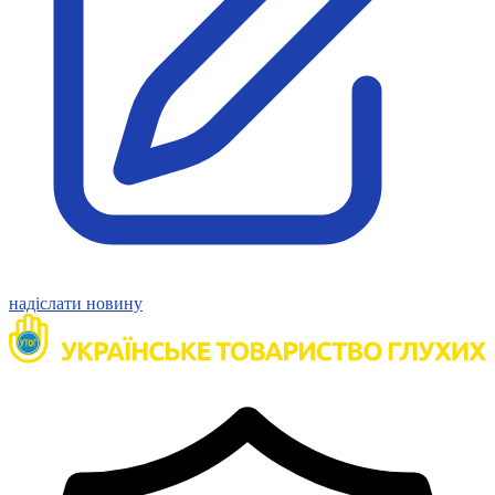
Статут УТОГ
Нормативна база УТОГ
Конвенція ООН
Законодавство
Декларації
Документи ВФГ
Міжнародні документи
надіслати новину