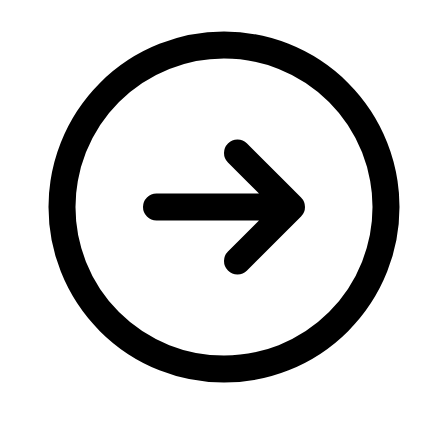
Молодіжні лідери УТОГ
Ветерани УТОГ
Мережа УТОГ
Підприємства УТОГ
Рекорди УТОГ
Видання УТОГ
Звіти
Посилання сторінок УТОГ
Контакти
Навчальні програми
Дошкільна освіта
Загальна освіта
Для абітурієнтів
Уроки
Українська жестова мова
Географія
Правознавство
Я досліджую світ
Реєстр перекладачів жестової мови Українського
товариства глухих
Підготовка перекладачів
"Сервіс УТОГ"