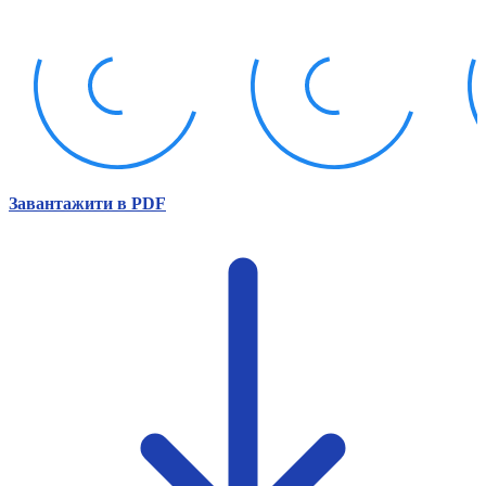
Атестація
Безбар'єрність для глухих
Вінницька область
Волинська область
Дніпропетровська область
Донецька область
Житомирська область
Закарпатська область
Запорізька область
Завантажити в PDF
Івано-Франківська область
Київ
Київська область
Кіровоградська область
Львівська область
Миколаївська область
Одеська область
Полтавська область
Рівненська область
Сумська область
Тернопільська область