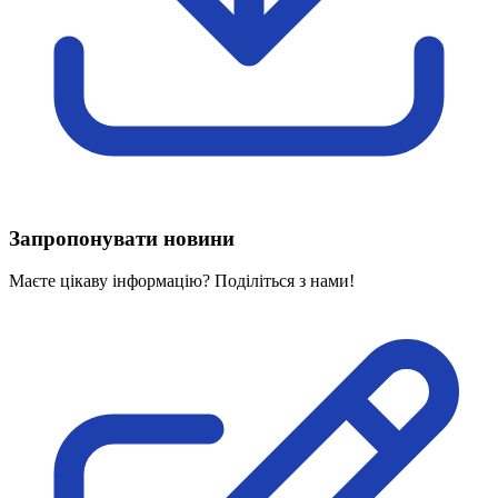
Харківська область
Херсонська область
Хмельницька область
Черкаська область
Чернівецька область
Чернігівська область
Особи відповідальні за контактування з
питань укладення договорів
Запропонувати новини
Вивчаємо жестову мову
Дитяча сторінка
Маєте цікаву інформацію? Поділіться з нами!
Новини про жестову мову
Ресурс для вивчення жестових мов різних країн
ЦУЖМ
Проєкт "Жестова мова для поліцейських"
Про шахрайські схеми
ВІКТОРИНА
На допомогу військовим
Медична термінологія жестовою мовою