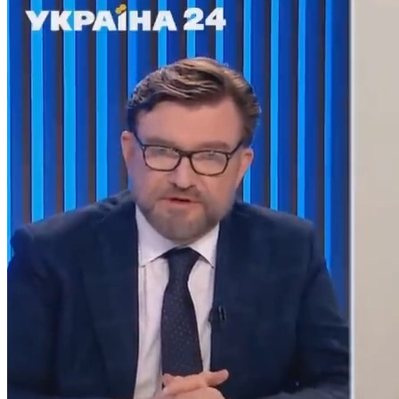
Кадрові зміни
Працевлаштування
Про глухих
Постаті в УТОГ
Все про УТОГ: ваші права, послуги та підтримка:
Важлива інформація
Благодійні справи
Історія глухих
Коронавірус
Брифінги
Корисні інформаційні матеріали від Т. Ломакіної
Офіційна інформація
Про УТОГ
Керівництво УТОГ
Громадські ради УТОГ ⩺
Всеукраїнська Рада голів обласних
організацій УТОГ
Всеукраїнська Рада ветеранів УТОГ
Всеукраїнська Рада перекладачів жестової
мови УТОГ
Всеукраїнська Рада директорів УТОГ
Всеукраїнська молодіжна Рада УТОГ