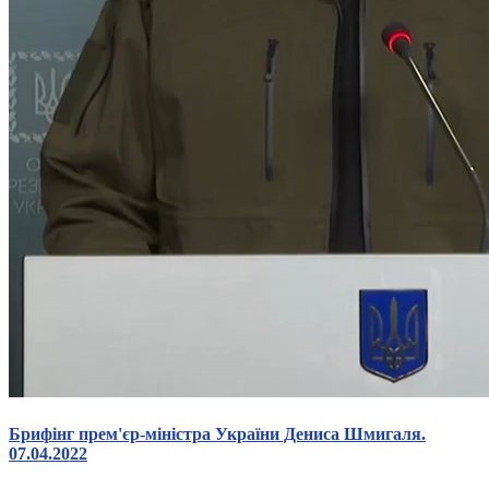
Брифінг прем'єр-міністра України Дениса Шмигаля.
07.04.2022