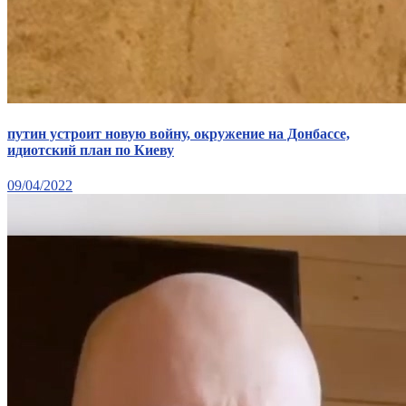
Атестація
Безбар'єрність для глухих
Вінницька область
Волинська область
Дніпропетровська область
Донецька область
Житомирська область
путин устроит новую войну, окружение на Донбассе,
Закарпатська область
идиотский план по Киеву
Запорізька область
09/04/2022
Івано-Франківська область
Київ
Київська область
Кіровоградська область
Львівська область
Миколаївська область
Одеська область
Полтавська область
Рівненська область
Сумська область
Тернопільська область