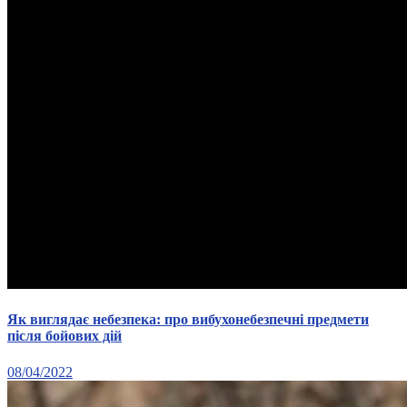
Як виглядає небезпека: про вибухонебезпечні предмети
після бойових дій
08/04/2022