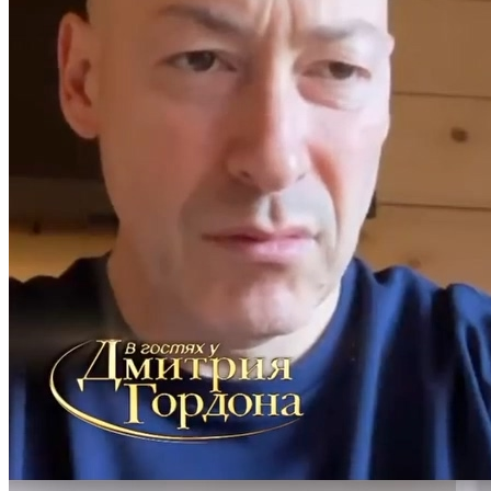
Харківська область
Херсонська область
Хмельницька область
Черкаська область
Чернівецька область
Чернігівська область
Особи відповідальні за контактування з
питань укладення договорів
Вивчаємо жестову мову
Дитяча сторінка
Новини про жестову мову
Ресурс для вивчення жестових мов різних країн
ЦУЖМ
Проєкт "Жестова мова для поліцейських"
Про шахрайські схеми
ВІКТОРИНА
На допомогу військовим
Медична термінологія жестовою мовою