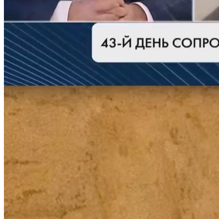
Молодіжні лідери УТОГ
Ветерани УТОГ
Мережа УТОГ
Підприємства УТОГ
Рекорди УТОГ
Видання УТОГ
Звіти
Посилання сторінок УТОГ
Контакти
Навчальні програми
Дошкільна освіта
Загальна освіта
Для абітурієнтів
Уроки
Українська жестова мова
Географія
Правознавство
Я досліджую світ
Реєстр перекладачів жестової мови Українського
товариства глухих
Підготовка перекладачів
"Сервіс УТОГ"