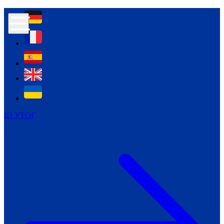
Контур психологічної безпеки глухих
Культура
Міжнародний тиждень глухих людей
Міжнародний тиждень глухих людей
2021
Міжнародний тиждень глухих людей
2022
Міжнародний тиждень глухих людей
2023
ID УТОГ
Міжнародний тиждень глухих людей
2024
Щоденні теми: 23 - 29 вересня
2024
Всеукраїнський пісенний
челендж «Україно, ти є!»
Молодіжний челендж «Жестова
мова для мене – це…»
Репортажі спеціальних та
інклюзивних начальних закладів
України