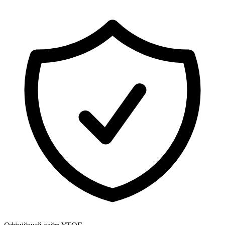
Атестація
Безбар'єрність для глухих
Вінницька область
Волинська область
Дніпропетровська область
Донецька область
Житомирська область
Закарпатська область
Запорізька область
Івано-Франківська область
Київ
Київська область
Кіровоградська область
Львівська область
Миколаївська область
Одеська область
Полтавська область
Рівненська область
Сумська область
Тернопільська область