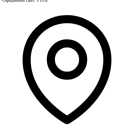
Офіційний сайт УТОГ
Харківська область
Херсонська область
Хмельницька область
Черкаська область
Чернівецька область
Чернігівська область
Особи відповідальні за контактування з
питань укладення договорів
Вивчаємо жестову мову
Дитяча сторінка
Новини про жестову мову
Ресурс для вивчення жестових мов різних країн
ЦУЖМ
Проєкт "Жестова мова для поліцейських"
Про шахрайські схеми
ВІКТОРИНА
На допомогу військовим
Медична термінологія жестовою мовою