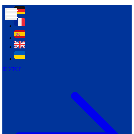
Контур психологічної безпеки глухих
Культура
Міжнародний тиждень глухих людей
Міжнародний тиждень глухих людей
2021
Міжнародний тиждень глухих людей
2022
Міжнародний тиждень глухих людей
2023
ID УТОГ
Міжнародний тиждень глухих людей
2024
Щоденні теми: 23 - 29 вересня
2024
Всеукраїнський пісенний
челендж «Україно, ти є!»
Молодіжний челендж «Жестова
мова для мене – це…»
Репортажі спеціальних та
інклюзивних начальних закладів
України