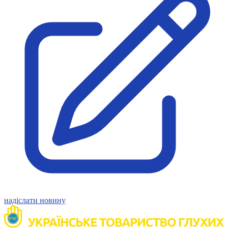
Молодіжні лідери УТОГ
Ветерани УТОГ
Мережа УТОГ
Підприємства УТОГ
Рекорди УТОГ
Видання УТОГ
Звіти
Посилання сторінок УТОГ
Контакти
Навчальні програми
Дошкільна освіта
Загальна освіта
Для абітурієнтів
Уроки
Українська жестова мова
Географія
Правознавство
Я досліджую світ
Реєстр перекладачів жестової мови Українського
надіслати новину
товариства глухих
Підготовка перекладачів
"Сервіс УТОГ"