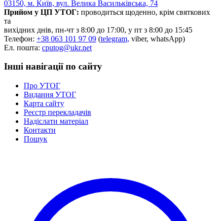
03150, м. Київ, вул. Велика Васильківська, 74
Статут УТОГ
Прийом у ЦП УТОГ:
проводиться щоденно, крім святкових
Нормативна база УТОГ
та
Конвенція ООН
вихідних днів, пн-чт з 8:00 до 17:00, у пт з 8:00 до 15:45
Законодавство
Телефон:
+38 063 101 97 09
(
telegram,
viber, whatsApp)
Декларації
Ел. пошта:
cputog@ukr.net
Документи ВФГ
Міжнародні документи
Інші навігації по сайту
Про УТОГ
Видання УТОГ
Карта сайту
Реєстр перекладачів
Надіслати матеріал
Контакти
Пошук