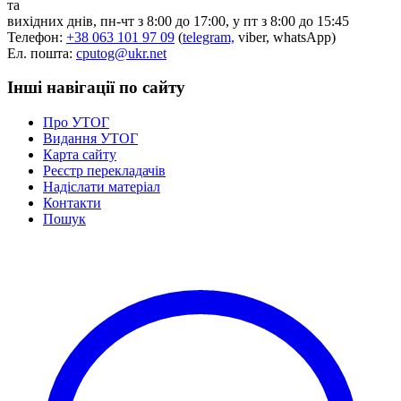
та
Статут УТОГ
вихідних днів, пн-чт з 8:00 до 17:00, у пт з 8:00 до 15:45
Нормативна база УТОГ
Телефон:
+38 063 101 97 09
(
telegram,
viber, whatsApp)
Конвенція ООН
Ел. пошта:
cputog@ukr.net
Законодавство
Декларації
Інші навігації по сайту
Документи ВФГ
Міжнародні документи
Про УТОГ
Видання УТОГ
Карта сайту
Реєстр перекладачів
Надіслати матеріал
Контакти
Пошук