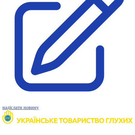
Молодіжні лідери УТОГ
Ветерани УТОГ
Мережа УТОГ
Підприємства УТОГ
Рекорди УТОГ
Видання УТОГ
Звіти
Посилання сторінок УТОГ
Контакти
Навчальні програми
Дошкільна освіта
Загальна освіта
Для абітурієнтів
Уроки
Українська жестова мова
Географія
Правознавство
Я досліджую світ
надіслати новину
Реєстр перекладачів жестової мови Українського
товариства глухих
Підготовка перекладачів
"Сервіс УТОГ"