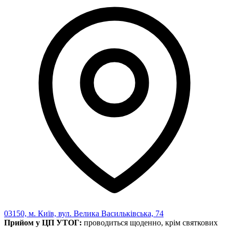
Харківська область
Херсонська область
Хмельницька область
Черкаська область
Чернівецька область
Чернігівська область
Особи відповідальні за контактування з
питань укладення договорів
Вивчаємо жестову мову
Дитяча сторінка
Новини про жестову мову
Ресурс для вивчення жестових мов різних країн
ЦУЖМ
Проєкт "Жестова мова для поліцейських"
Про шахрайські схеми
ВІКТОРИНА
На допомогу військовим
Медична термінологія жестовою мовою
03150, м. Київ, вул. Велика Васильківська, 74
Прийом у ЦП УТОГ:
проводиться щоденно, крім святкових