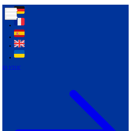
Контур психологічної безпеки глухих
Культура
Міжнародний тиждень глухих людей
Міжнародний тиждень глухих людей
2021
Міжнародний тиждень глухих людей
2022
Міжнародний тиждень глухих людей
2023
ID УТОГ
Міжнародний тиждень глухих людей
2024
Щоденні теми: 23 - 29 вересня
2024
Всеукраїнський пісенний
челендж «Україно, ти є!»
Молодіжний челендж «Жестова
мова для мене – це…»
Репортажі спеціальних та
інклюзивних начальних закладів
України