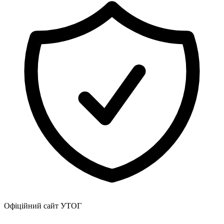
Атестація
Безбар'єрність для глухих
Вінницька область
Волинська область
Дніпропетровська область
Донецька область
Житомирська область
Закарпатська область
Запорізька область
Івано-Франківська область
Київ
Київська область
Кіровоградська область
Львівська область
Миколаївська область
Одеська область
Полтавська область
Рівненська область
Офіційний сайт УТОГ
Сумська область
Тернопільська область