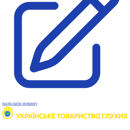
Молодіжні лідери УТОГ
Ветерани УТОГ
Мережа УТОГ
Підприємства УТОГ
Рекорди УТОГ
Видання УТОГ
Звіти
Посилання сторінок УТОГ
Контакти
Навчальні програми
Дошкільна освіта
Загальна освіта
Для абітурієнтів
Уроки
Українська жестова мова
Географія
Правознавство
Я досліджую світ
надіслати новину
Реєстр перекладачів жестової мови Українського
товариства глухих
Підготовка перекладачів
"Сервіс УТОГ"