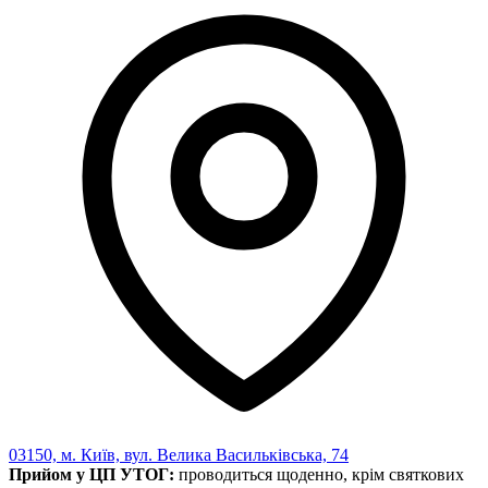
Харківська область
Херсонська область
Хмельницька область
Черкаська область
Чернівецька область
Чернігівська область
Особи відповідальні за контактування з
питань укладення договорів
Вивчаємо жестову мову
Дитяча сторінка
Новини про жестову мову
Ресурс для вивчення жестових мов різних країн
ЦУЖМ
Проєкт "Жестова мова для поліцейських"
Про шахрайські схеми
ВІКТОРИНА
На допомогу військовим
Медична термінологія жестовою мовою
03150, м. Київ, вул. Велика Васильківська, 74
Прийом у ЦП УТОГ:
проводиться щоденно, крім святкових