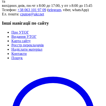
та
Статут УТОГ
вихідних днів, пн-чт з 8:00 до 17:00, у пт з 8:00 до 15:45
Нормативна база УТОГ
Телефон:
+38 063 101 97 09
(
telegram,
viber, whatsApp)
Конвенція ООН
Ел. пошта:
cputog@ukr.net
Законодавство
Декларації
Інші навігації по сайту
Документи ВФГ
Міжнародні документи
Про УТОГ
Видання УТОГ
Карта сайту
Реєстр перекладачів
Надіслати матеріал
Контакти
Пошук