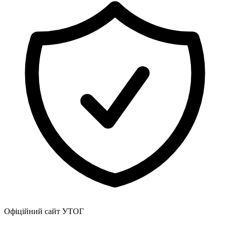
Атестація
Безбар'єрність для глухих
Вінницька область
Волинська область
Дніпропетровська область
Донецька область
Житомирська область
Закарпатська область
Запорізька область
Івано-Франківська область
Київ
Київська область
Кіровоградська область
Львівська область
Миколаївська область
Одеська область
Полтавська область
Рівненська область
Офіційний сайт УТОГ
Сумська область
Тернопільська область