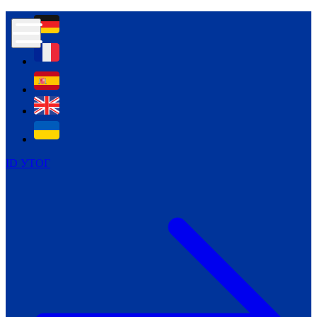
Контур психологічної безпеки глухих
Культура
Міжнародний тиждень глухих людей
Міжнародний тиждень глухих людей
2021
Міжнародний тиждень глухих людей
2022
Міжнародний тиждень глухих людей
2023
ID УТОГ
Міжнародний тиждень глухих людей
2024
Щоденні теми: 23 - 29 вересня
2024
Всеукраїнський пісенний
челендж «Україно, ти є!»
Молодіжний челендж «Жестова
мова для мене – це…»
Репортажі спеціальних та
інклюзивних начальних закладів
України