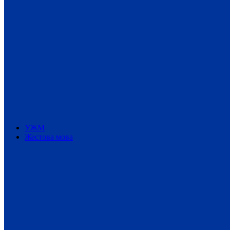
УЖМ
Жестова мова