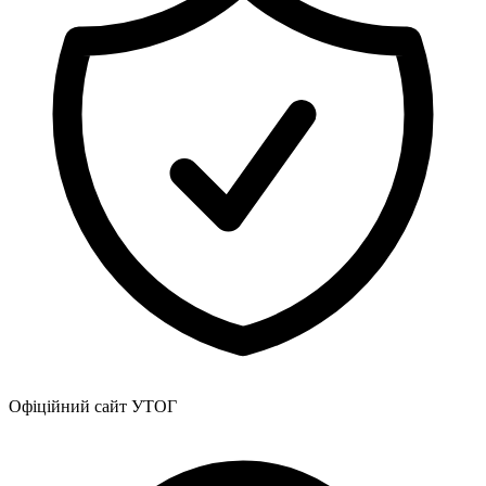
Атестація
Безбар'єрність для глухих
Вінницька область
Волинська область
Дніпропетровська область
Донецька область
Житомирська область
Закарпатська область
Запорізька область
Івано-Франківська область
Київ
Київська область
Кіровоградська область
Львівська область
Миколаївська область
Одеська область
Полтавська область
Офіційний сайт УТОГ
Рівненська область
Сумська область
Тернопільська область