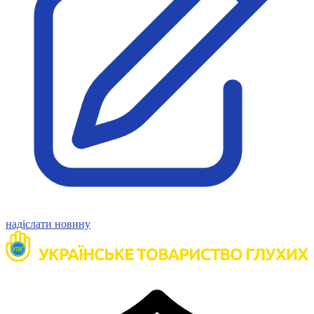
Молодіжні лідери УТОГ
Ветерани УТОГ
Мережа УТОГ
Підприємства УТОГ
Рекорди УТОГ
Видання УТОГ
Звіти
Посилання сторінок УТОГ
Контакти
Навчальні програми
Дошкільна освіта
Загальна освіта
Для абітурієнтів
Уроки
Українська жестова мова
Географія
надіслати новину
Правознавство
Я досліджую світ
Реєстр перекладачів жестової мови Українського
товариства глухих
Підготовка перекладачів
"Сервіс УТОГ"