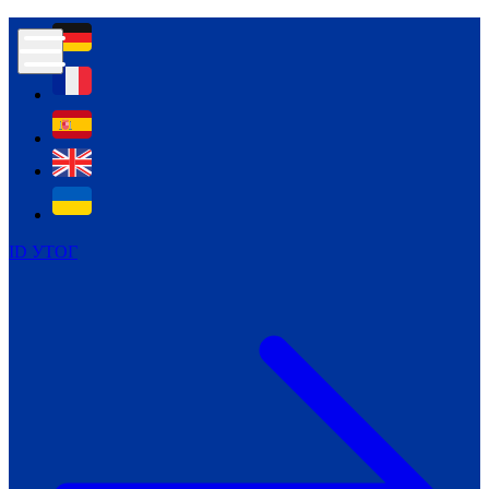
Контур психологічної безпеки глухих
Культура
Міжнародний тиждень глухих людей
Міжнародний тиждень глухих людей
2021
Міжнародний тиждень глухих людей
2022
Міжнародний тиждень глухих людей
2023
ID УТОГ
Міжнародний тиждень глухих людей
2024
Щоденні теми: 23 - 29 вересня
2024
Всеукраїнський пісенний
челендж «Україно, ти є!»
Молодіжний челендж «Жестова
мова для мене – це…»
Репортажі спеціальних та
інклюзивних начальних закладів
України