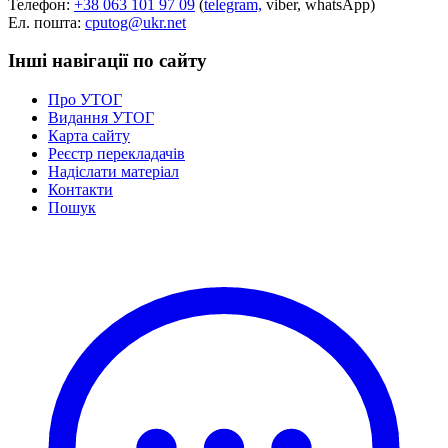
Телефон:
+38 063 101 97 09
(
telegram,
viber, whatsApp)
Статут УТОГ
Ел. пошта:
cputog@ukr.net
Нормативна база УТОГ
Конвенція ООН
Інші навігації по сайту
Законодавство
Декларації
Про УТОГ
Документи ВФГ
Видання УТОГ
Міжнародні документи
Карта сайту
Реєстр перекладачів
Надіслати матеріал
Контакти
Пошук