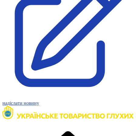
Атестація
Безбар'єрність для глухих
Вінницька область
Волинська область
Дніпропетровська область
Донецька область
Житомирська область
Закарпатська область
Запорізька область
Івано-Франківська область
Київ
Київська область
Кіровоградська область
Львівська область
Миколаївська область
надіслати новину
Одеська область
Полтавська область
Рівненська область
Сумська область
Тернопільська область