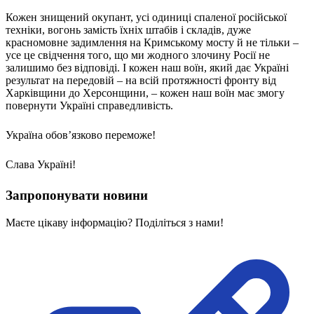
Молодіжні лідери УТОГ
Ветерани УТОГ
Кожен знищений окупант, усі одиниці спаленої російської
Мережа УТОГ
техніки, вогонь замість їхніх штабів і складів, дуже
Підприємства УТОГ
красномовне задимлення на Кримському мосту й не тільки –
Рекорди УТОГ
усе це свідчення того, що ми жодного злочину Росії не
Видання УТОГ
залишимо без відповіді. І кожен наш воїн, який дає Україні
Звіти
результат на передовій – на всій протяжності фронту від
Посилання сторінок УТОГ
Харківщини до Херсонщини, – кожен наш воїн має змогу
Контакти
повернути Україні справедливість.
Навчальні програми
Україна обовʼязково переможе!
Дошкільна освіта
Загальна освіта
Слава Україні!
Для абітурієнтів
Уроки
Запропонувати новини
Українська жестова мова
Географія
Маєте цікаву інформацію? Поділіться з нами!
Правознавство
Я досліджую світ
Реєстр перекладачів жестової мови Українського
товариства глухих
Підготовка перекладачів
"Сервіс УТОГ"