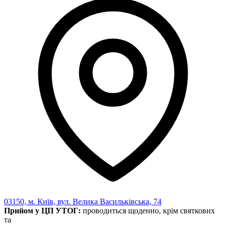
Статут УТОГ
Нормативна база УТОГ
Конвенція ООН
Законодавство
Декларації
Документи ВФГ
Міжнародні документи
03150, м. Київ, вул. Велика Васильківська, 74
Прийом у ЦП УТОГ:
проводиться щоденно, крім святкових
та