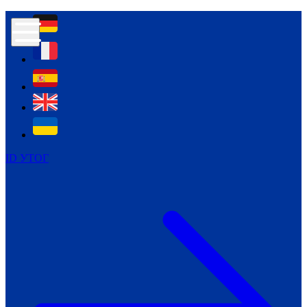
Контур психологічної безпеки глухих
Культура
Міжнародний тиждень глухих людей
Міжнародний тиждень глухих людей
2021
Міжнародний тиждень глухих людей
2022
Міжнародний тиждень глухих людей
2023
ID УТОГ
Міжнародний тиждень глухих людей
2024
Щоденні теми: 23 - 29 вересня
2024
Всеукраїнський пісенний
челендж «Україно, ти є!»
Молодіжний челендж «Жестова
мова для мене – це…»
Репортажі спеціальних та
інклюзивних начальних закладів
України