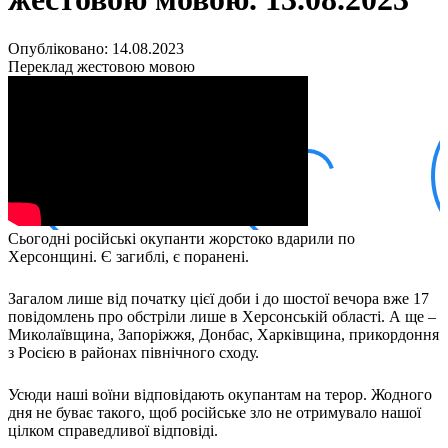
Кадрові зміни
Працевлаштування
Про глухих
Опубліковано: 14.08.2023
Постаті в УТОГ
Переклад жестовою мовою
Все про УТОГ: ваші права, послуги та підтримка:
Важлива інформація
Благодійні справи
Історія глухих
Коронавірус
Брифінги
Корисні інформаційні матеріали від Т. Ломакіної
Офіційна інформація
Сьогодні російські окупанти жорстоко вдарили по
Про УТОГ
Херсонщині. Є загиблі, є поранені.
Керівництво УТОГ
Громадські ради УТОГ ⩺
Загалом лише від початку цієї доби і до шостої вечора вже 17
Всеукраїнська Рада голів обласних
повідомлень про обстріли лише в Херсонській області. А ще –
організацій УТОГ
Миколаївщина, Запоріжжя, Донбас, Харківщина, прикордоння
Всеукраїнська Рада ветеранів УТОГ
з Росією в районах північного сходу.
Всеукраїнська Рада перекладачів жестової
мови УТОГ
Усюди наші воїни відповідають окупантам на терор. Жодного
Всеукраїнська Рада директорів УТОГ
дня не буває такого, щоб російське зло не отримувало нашої
цілком справедливої відповіді.
Всеукраїнська молодіжна Рада УТОГ