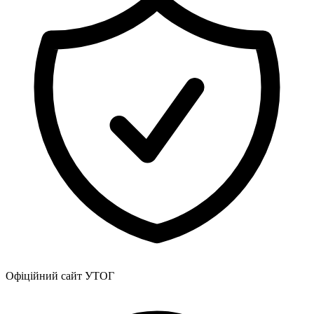
Харківська область
Херсонська область
Хмельницька область
Черкаська область
Чернівецька область
Чернігівська область
Особи відповідальні за контактування з
питань укладення договорів
Вивчаємо жестову мову
Дитяча сторінка
Новини про жестову мову
Ресурс для вивчення жестових мов різних країн
ЦУЖМ
Проєкт "Жестова мова для поліцейських"
Про шахрайські схеми
ВІКТОРИНА
На допомогу військовим
Медична термінологія жестовою мовою
Офіційний сайт УТОГ