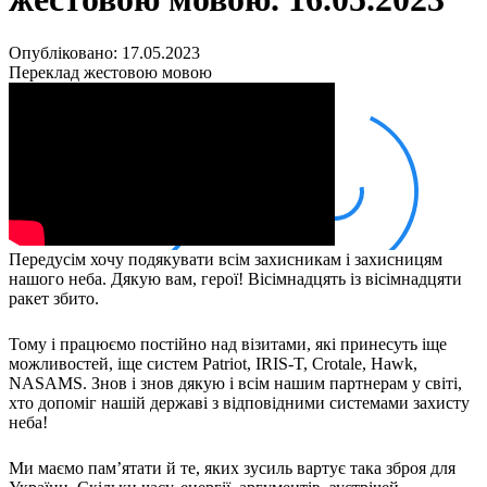
Кадрові зміни
Працевлаштування
Про глухих
Опубліковано: 17.05.2023
Постаті в УТОГ
Переклад жестовою мовою
Все про УТОГ: ваші права, послуги та підтримка:
Важлива інформація
Благодійні справи
Історія глухих
Коронавірус
Брифінги
Корисні інформаційні матеріали від Т. Ломакіної
Офіційна інформація
Передусім хочу подякувати всім захисникам і захисницям
Про УТОГ
нашого неба. Дякую вам, герої! Вісімнадцять із вісімнадцяти
Керівництво УТОГ
ракет збито.
Громадські ради УТОГ ⩺
Всеукраїнська Рада голів обласних
Тому і працюємо постійно над візитами, які принесуть іще
організацій УТОГ
можливостей, іще систем Patriot, IRIS-T, Crotale, Hawk,
Всеукраїнська Рада ветеранів УТОГ
NASAMS. Знов і знов дякую і всім нашим партнерам у світі,
Всеукраїнська Рада перекладачів жестової
хто допоміг нашій державі з відповідними системами захисту
неба!
мови УТОГ
Всеукраїнська Рада директорів УТОГ
Ми маємо памʼятати й те, яких зусиль вартує така зброя для
Всеукраїнська молодіжна Рада УТОГ