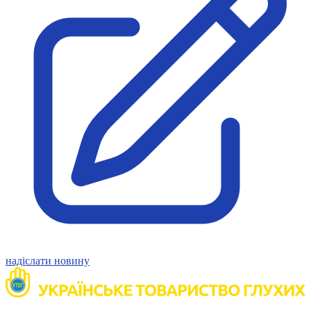
Атестація
Безбар'єрність для глухих
Вінницька область
Волинська область
Дніпропетровська область
Донецька область
Житомирська область
Закарпатська область
Запорізька область
Івано-Франківська область
Київ
Київська область
Кіровоградська область
Львівська область
Миколаївська область
Одеська область
Полтавська область
надіслати новину
Рівненська область
Сумська область
Тернопільська область