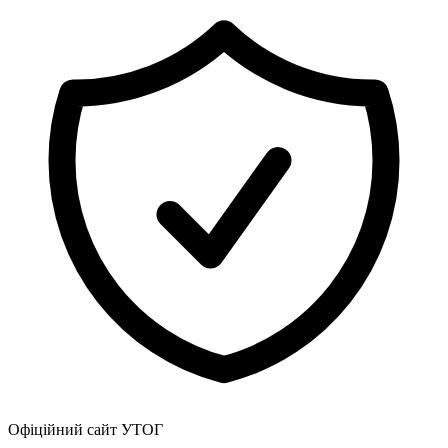
Харківська область
Херсонська область
Хмельницька область
Черкаська область
Чернівецька область
Чернігівська область
Особи відповідальні за контактування з
питань укладення договорів
Вивчаємо жестову мову
Дитяча сторінка
Новини про жестову мову
Ресурс для вивчення жестових мов різних країн
ЦУЖМ
Проєкт "Жестова мова для поліцейських"
Про шахрайські схеми
ВІКТОРИНА
На допомогу військовим
Медична термінологія жестовою мовою
Офіційний сайт УТОГ