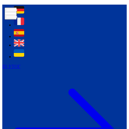
Контур психологічної безпеки глухих
Культура
Міжнародний тиждень глухих людей
Міжнародний тиждень глухих людей
2021
Міжнародний тиждень глухих людей
2022
Міжнародний тиждень глухих людей
2023
ID УТОГ
Міжнародний тиждень глухих людей
2024
Щоденні теми: 23 - 29 вересня
2024
Всеукраїнський пісенний
челендж «Україно, ти є!»
Молодіжний челендж «Жестова
мова для мене – це…»
Репортажі спеціальних та
інклюзивних начальних закладів
України