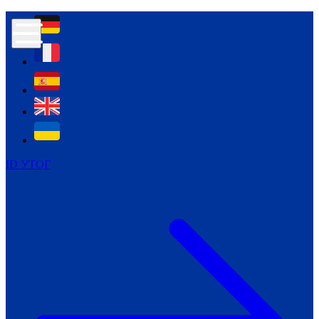
Контур психологічної безпеки глухих
Культура
Міжнародний тиждень глухих людей
Міжнародний тиждень глухих людей
2021
Міжнародний тиждень глухих людей
2022
Міжнародний тиждень глухих людей
2023
ID УТОГ
Міжнародний тиждень глухих людей
2024
Щоденні теми: 23 - 29 вересня
2024
Всеукраїнський пісенний
челендж «Україно, ти є!»
Молодіжний челендж «Жестова
мова для мене – це…»
Репортажі спеціальних та
інклюзивних начальних закладів
України