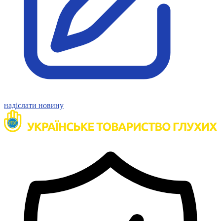
Атестація
Безбар'єрність для глухих
Вінницька область
Волинська область
Дніпропетровська область
Донецька область
Житомирська область
Закарпатська область
Запорізька область
Івано-Франківська область
надіслати новину
Київ
Київська область
Кіровоградська область
Львівська область
Миколаївська область
Одеська область
Полтавська область
Рівненська область
Сумська область
Тернопільська область