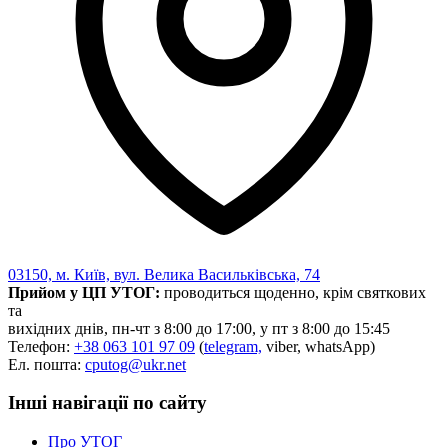
Статут УТОГ
Нормативна база УТОГ
Конвенція ООН
Законодавство
Декларації
Документи ВФГ
Міжнародні документи
03150, м. Київ, вул. Велика Васильківська, 74
Прийом у ЦП УТОГ:
проводиться щоденно, крім святкових
та
вихідних днів, пн-чт з 8:00 до 17:00, у пт з 8:00 до 15:45
Телефон:
+38 063 101 97 09
(
telegram,
viber, whatsApp)
Ел. пошта:
cputog@ukr.net
Інші навігації по сайту
Про УТОГ