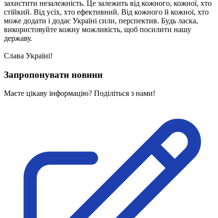
Молодіжні лідери УТОГ
захистити незалежність. Це залежить від кожного, кожної, хто
Ветерани УТОГ
стійкий. Від усіх, хто ефективний. Від кожного й кожної, хто
Мережа УТОГ
може додати і додає Україні сили, перспектив. Будь ласка,
Підприємства УТОГ
використовуйте кожну можливість, щоб посилити нашу
Рекорди УТОГ
державу.
Видання УТОГ
Звіти
Слава Україні!
Посилання сторінок УТОГ
Контакти
Запропонувати новини
Навчальні програми
Маєте цікаву інформацію? Поділіться з нами!
Дошкільна освіта
Загальна освіта
Для абітурієнтів
Уроки
Українська жестова мова
Географія
Правознавство
Я досліджую світ
Реєстр перекладачів жестової мови Українського
товариства глухих
Підготовка перекладачів
"Сервіс УТОГ"