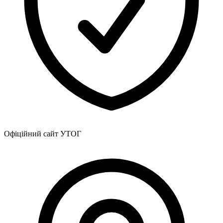
Харківська область
Херсонська область
Хмельницька область
Черкаська область
Чернівецька область
Чернігівська область
Особи відповідальні за контактування з
питань укладення договорів
Вивчаємо жестову мову
Дитяча сторінка
Новини про жестову мову
Офіційний сайт УТОГ
Ресурс для вивчення жестових мов різних країн
ЦУЖМ
Проєкт "Жестова мова для поліцейських"
Про шахрайські схеми
ВІКТОРИНА
На допомогу військовим
Медична термінологія жестовою мовою