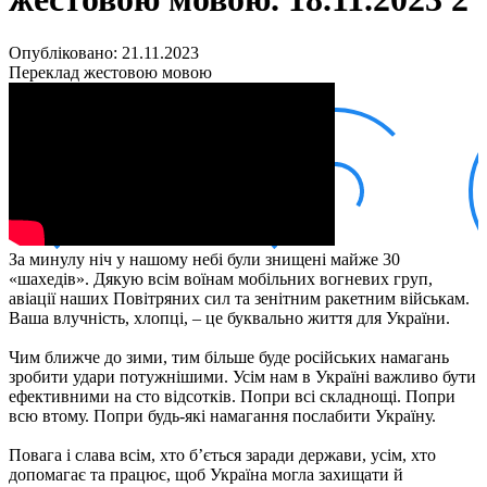
Кадрові зміни
Працевлаштування
Про глухих
Опубліковано: 21.11.2023
Постаті в УТОГ
Переклад жестовою мовою
Все про УТОГ: ваші права, послуги та підтримка:
Важлива інформація
Благодійні справи
Історія глухих
Коронавірус
Брифінги
Корисні інформаційні матеріали від Т. Ломакіної
Офіційна інформація
За минулу ніч у нашому небі були знищені майже 30
Про УТОГ
«шахедів». Дякую всім воїнам мобільних вогневих груп,
Керівництво УТОГ
авіації наших Повітряних сил та зенітним ракетним військам.
Громадські ради УТОГ ⩺
Ваша влучність, хлопці, – це буквально життя для України.
Всеукраїнська Рада голів обласних
організацій УТОГ
Чим ближче до зими, тим більше буде російських намагань
зробити удари потужнішими. Усім нам в Україні важливо бути
Всеукраїнська Рада ветеранів УТОГ
ефективними на сто відсотків. Попри всі складнощі. Попри
Всеукраїнська Рада перекладачів жестової
всю втому. Попри будь-які намагання послабити Україну.
мови УТОГ
Всеукраїнська Рада директорів УТОГ
Повага і слава всім, хто бʼється заради держави, усім, хто
Всеукраїнська молодіжна Рада УТОГ
допомагає та працює, щоб Україна могла захищати й