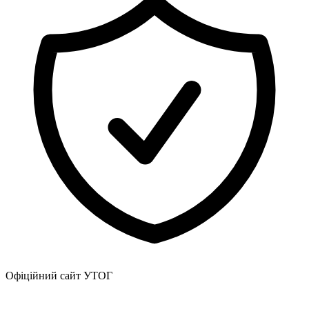
Харківська область
Херсонська область
Хмельницька область
Черкаська область
Чернівецька область
Чернігівська область
Особи відповідальні за контактування з
питань укладення договорів
Вивчаємо жестову мову
Дитяча сторінка
Новини про жестову мову
Ресурс для вивчення жестових мов різних країн
ЦУЖМ
Проєкт "Жестова мова для поліцейських"
Про шахрайські схеми
ВІКТОРИНА
На допомогу військовим
Медична термінологія жестовою мовою
Офіційний сайт УТОГ