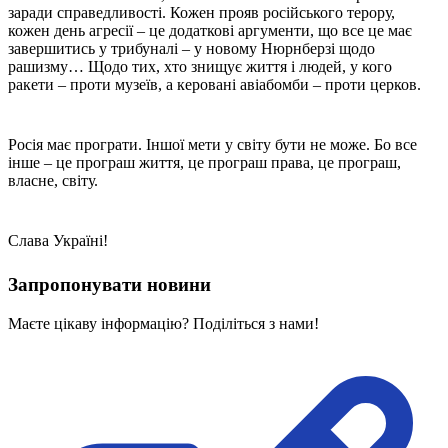
Молодіжні лідери УТОГ
заради справедливості. Кожен прояв російського терору,
Ветерани УТОГ
кожен день агресії – це додаткові аргументи, що все це має
Мережа УТОГ
завершитись у трибуналі – у новому Нюрнберзі щодо
Підприємства УТОГ
рашизму… Щодо тих, хто знищує життя і людей, у кого
Рекорди УТОГ
ракети – проти музеїв, а керовані авіабомби – проти церков.
Видання УТОГ
Звіти
Посилання сторінок УТОГ
Росія має програти. Іншої мети у світу бути не може. Бо все
Контакти
інше – це програш життя, це програш права, це програш,
власне, світу.
Навчальні програми
Дошкільна освіта
Загальна освіта
Для абітурієнтів
Слава Україні!
Уроки
Українська жестова мова
Запропонувати новини
Географія
Маєте цікаву інформацію? Поділіться з нами!
Правознавство
Я досліджую світ
Реєстр перекладачів жестової мови Українського
товариства глухих
Підготовка перекладачів
"Сервіс УТОГ"