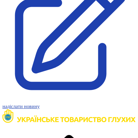
Атестація
Безбар'єрність для глухих
Вінницька область
Волинська область
Дніпропетровська область
Донецька область
Житомирська область
Закарпатська область
Запорізька область
Івано-Франківська область
Київ
Київська область
Кіровоградська область
Львівська область
Миколаївська область
надіслати новину
Одеська область
Полтавська область
Рівненська область
Сумська область
Тернопільська область