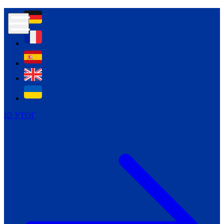
Контур психологічної безпеки глухих
Культура
Міжнародний тиждень глухих людей
Міжнародний тиждень глухих людей
2021
Міжнародний тиждень глухих людей
2022
Міжнародний тиждень глухих людей
2023
ID УТОГ
Міжнародний тиждень глухих людей
2024
Щоденні теми: 23 - 29 вересня
2024
Всеукраїнський пісенний
челендж «Україно, ти є!»
Молодіжний челендж «Жестова
мова для мене – це…»
Репортажі спеціальних та
інклюзивних начальних закладів
України