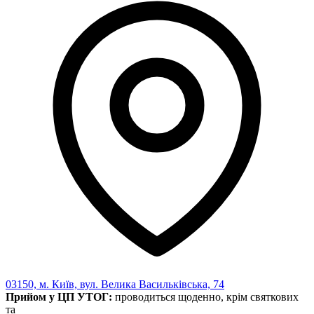
Статут УТОГ
Нормативна база УТОГ
Конвенція ООН
Законодавство
Декларації
Документи ВФГ
Міжнародні документи
03150, м. Київ, вул. Велика Васильківська, 74
Прийом у ЦП УТОГ:
проводиться щоденно, крім святкових
та