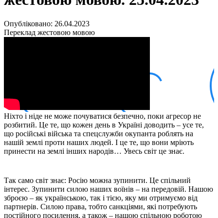
Кадрові зміни
Працевлаштування
Про глухих
Опубліковано: 26.04.2023
Постаті в УТОГ
Переклад жестовою мовою
Все про УТОГ: ваші права, послуги та підтримка:
Важлива інформація
Благодійні справи
Історія глухих
Коронавірус
Брифінги
Корисні інформаційні матеріали від Т. Ломакіної
Офіційна інформація
Ніхто і ніде не може почуватися безпечно, поки агресор не
Про УТОГ
розбитий. Це те, що кожен день в Україні доводить – усе те,
Керівництво УТОГ
що російські війська та спецслужби окупанта роблять на
Громадські ради УТОГ ⩺
нашій землі проти наших людей. І це те, що вони мріють
Всеукраїнська Рада голів обласних
принести на землі інших народів… Увесь світ це знає.
організацій УТОГ
Всеукраїнська Рада ветеранів УТОГ
Всеукраїнська Рада перекладачів жестової
Так само світ знає: Росію можна зупинити. Це спільний
інтерес. Зупинити силою наших воїнів – на передовій. Нашою
мови УТОГ
зброєю – як українською, так і тією, яку ми отримуємо від
Всеукраїнська Рада директорів УТОГ
партнерів. Силою права, тобто санкціями, які потребують
Всеукраїнська молодіжна Рада УТОГ
постійного посилення, а також – нашою спільною роботою