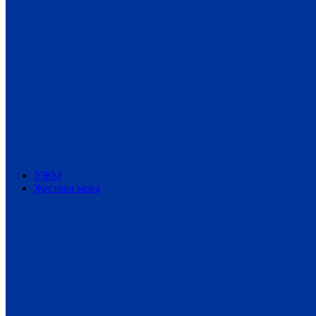
УЖМ
Жестова мова