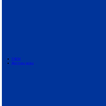
УЖМ
Жестова мова