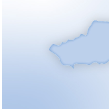
Кадрові зміни
Працевлаштування
Про глухих
Постаті в УТОГ
Все про УТОГ: ваші права, послуги та підтримка:
Важлива інформація
Благодійні справи
Історія глухих
Коронавірус
Брифінги
Корисні інформаційні матеріали від Т. Ломакіної
Офіційна інформація
Про УТОГ
Керівництво УТОГ
Громадські ради УТОГ ⩺
Всеукраїнська Рада голів обласних
організацій УТОГ
Всеукраїнська Рада ветеранів УТОГ
Всеукраїнська Рада перекладачів жестової
мови УТОГ
Всеукраїнська Рада директорів УТОГ
Всеукраїнська молодіжна Рада УТОГ