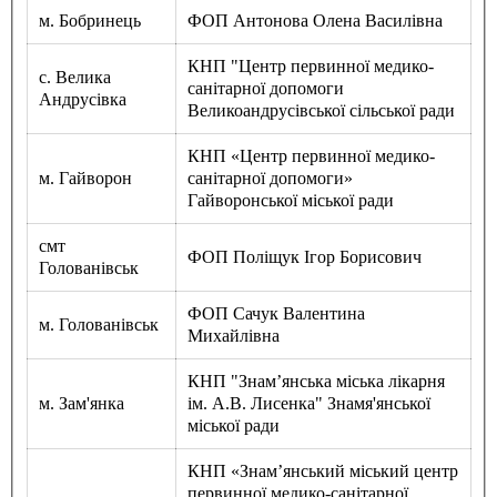
Статут УТОГ
м. Бобринець
ФОП Антонова Олена Василівна
Нормативна база УТОГ
Конвенція ООН
КНП "Центр первинної медико-
Законодавство
с. Велика
санітарної допомоги
Декларації
Андрусівка
Великоандрусівської сільської ради
Документи ВФГ
Міжнародні документи
КНП «Центр первинної медико-
м. Гайворон
санітарної допомоги»
Гайворонської міської ради
смт
ФОП Поліщук Ігор Борисович
Голованівськ
ФОП Сачук Валентина
м. Голованівськ
Михайлівна
КНП "Знам’янська міська лікарня
м. Зам'янка
ім. А.В. Лисенка" Знамя'янської
міської ради
КНП «Знам’янський міський центр
первинної медико-санітарної