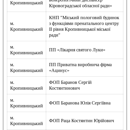
Кропивницький
Харківська область
Кіровоградської обласної ради»
Херсонська область
Хмельницька область
КНП "Міський пологовий будинок
м.
з функціями пренатального центру
Черкаська область
Кропивницький
ІІ рівня Кропивницької міської
Чернівецька область
ради"
Чернігівська область
Особи відповідальні за контактування з
м.
питань укладення договорів
ПП «Лікарня святого Луки»
Кропивницький
м.
ПП Приватна виробнича фірма
Вивчаємо жестову мову
Кропивницький
«Ацинус»
Дитяча сторінка
Новини про жестову мову
Ресурс для вивчення жестових мов різних країн
м.
ФОП Баранов Сергій
ЦУЖМ
Кропивницький
Костянтинович
Проєкт "Жестова мова для поліцейських"
Про шахрайські схеми
м.
ВІКТОРИНА
ФОП Баранова Юлія Сергіївна
Кропивницький
На допомогу військовим
Медична термінологія жестовою мовою
м.
ФОП Раца Костянтин Юрійович
Кропивницький