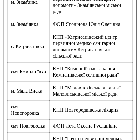
м. Знам'янка
допомоги» Знам’янської міської
ради
м. Знам’янка
ФОП Ягодінова Юлія Олегівна
КНП «Кетрисанівський центр
первинної медико-санітарної
с. Кетрисанівка
допомоги» Кетрисанівської
сільської ради
КНП "Компаніївська лікарня
смт Компаніївка
Компаніївської селищної ради"
КНП "Маловисківська лікарня"
м. Мала Виска
Маловиськівської міської ради
смт
КНП Новгородківська лікарня
Новогородка
смт Новгородка
ФОП Лета Оксана Русланівна
КНП "Центр первинної медико-