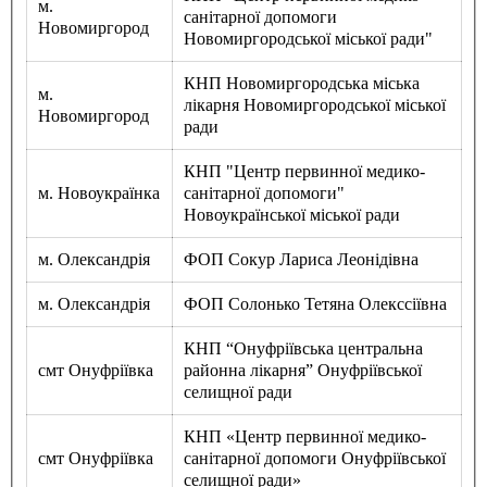
м.
санітарної допомоги
Новомиргород
Новомиргородської міської ради"
КНП Новомиргородська міська
м.
лікарня Новомиргородської міської
Новомиргород
ради
КНП "Центр первинної медико-
м. Новоукраїнка
санітарної допомоги"
Новоукраїнської міської ради
м. Олександрія
ФОП Сокур Лариса Леонідівна
м. Олександрія
ФОП Солонько Тетяна Олекссіївна
КНП “Онуфріївська центральна
смт Онуфріївка
районна лікарня” Онуфріївської
селищної ради
КНП «Центр первинної медико-
смт Онуфріївка
санітарної допомоги Онуфріївської
селищної ради»