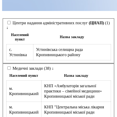
Молодіжні лідери УТОГ
Ветерани УТОГ
Мережа УТОГ
Підприємства УТОГ
Рекорди УТОГ
Центри надання адміністративних послуг
(ЦНАП)
(1)
Видання УТОГ
↓
Звіти
Посилання сторінок УТОГ
Населений
Назва закладу
Контакти
пункт
Навчальні програми
с.
Устинівська селищна рада
Дошкільна освіта
Устинівка
Кропивницького району
Загальна освіта
Для абітурієнтів
Уроки
Медичні заклади (38)
↓
Українська жестова мова
Населений пункт
Назва закладу
Географія
Правознавство
КНП «Амбулаторія загальної
м.
Я досліджую світ
практики – сімейної медицини»
Кропивницький
Кропивницької міської ради
Реєстр перекладачів жестової мови Українського
товариства глухих
м.
КНП "Центральна міська лікарня
Підготовка перекладачів
Кропивницький
Кропивницької міської ради
"Сервіс УТОГ"