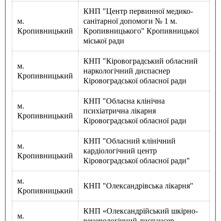
Атестація
КНП "Центр первинної медико-
Безбар'єрність для глухих
м.
санітарної допомоги № 1 м.
Вінницька область
Кропивницький
Кропивницького" Кропивницькоі
Волинська область
міської ради
Дніпропетровська область
Донецька область
КНП "Кіровоградський обласний
м.
Житомирська область
наркологічний диспаснер
Кропивницький
Закарпатська область
Кіровоградської обласної ради
Запорізька область
КНП "Обласна клінічна
Івано-Франківська область
м.
психіатрична лікарня
Київ
Кропивницький
Кіровоградської обласної ради
Київська область
Кіровоградська область
КНП "Обласний клінічний
м.
Львівська область
кардіологічний центр
Кропивницький
Миколаївська область
Кіровоградської обласної ради"
Одеська область
м.
Полтавська область
КНП "Олександрівська лікарня"
Кропивницький
Рівненська область
Сумська область
КНП «Олександрійський шкірно-
м.
Тернопільська область
венерологічний диспансер