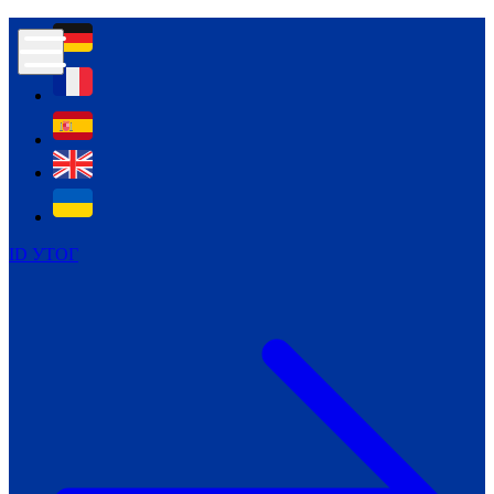
Контур психологічної безпеки глухих
Культура
Міжнародний тиждень глухих людей
Міжнародний тиждень глухих людей
2021
Міжнародний тиждень глухих людей
2022
Міжнародний тиждень глухих людей
2023
ID УТОГ
Міжнародний тиждень глухих людей
2024
Щоденні теми: 23 - 29 вересня
2024
Всеукраїнський пісенний
челендж «Україно, ти є!»
Молодіжний челендж «Жестова
мова для мене – це…»
Репортажі спеціальних та
інклюзивних начальних закладів
України