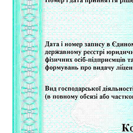
Молодіжні лідери УТОГ
Ветерани УТОГ
Мережа УТОГ
Підприємства УТОГ
Рекорди УТОГ
Видання УТОГ
Звіти
Посилання сторінок УТОГ
Контакти
Навчальні програми
Дошкільна освіта
Загальна освіта
Для абітурієнтів
Уроки
Українська жестова мова
Географія
Правознавство
Я досліджую світ
Реєстр перекладачів жестової мови Українського
товариства глухих
Підготовка перекладачів
"Сервіс УТОГ"