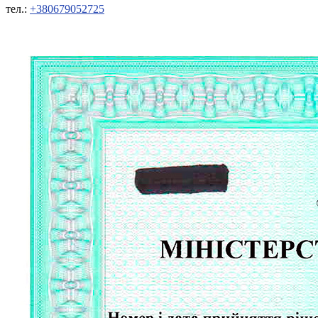
Кадрові зміни
тел.:
+380679052725
Працевлаштування
Про глухих
Постаті в УТОГ
Все про УТОГ: ваші права, послуги та підтримка:
Важлива інформація
Благодійні справи
Історія глухих
Коронавірус
Брифінги
Корисні інформаційні матеріали від Т. Ломакіної
Офіційна інформація
Про УТОГ
Керівництво УТОГ
Громадські ради УТОГ ⩺
Всеукраїнська Рада голів обласних
організацій УТОГ
Всеукраїнська Рада ветеранів УТОГ
Всеукраїнська Рада перекладачів жестової
мови УТОГ
Всеукраїнська Рада директорів УТОГ
Всеукраїнська молодіжна Рада УТОГ