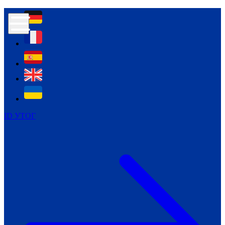
Контур психологічної безпеки глухих
Культура
Міжнародний тиждень глухих людей
Міжнародний тиждень глухих людей
2021
Міжнародний тиждень глухих людей
2022
Міжнародний тиждень глухих людей
2023
ID УТОГ
Міжнародний тиждень глухих людей
2024
Щоденні теми: 23 - 29 вересня
2024
Всеукраїнський пісенний
челендж «Україно, ти є!»
Молодіжний челендж «Жестова
мова для мене – це…»
Репортажі спеціальних та
інклюзивних начальних закладів
України