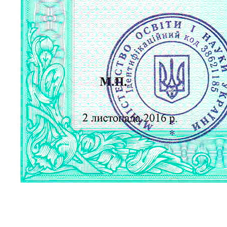
Харківська область
Херсонська область
Хмельницька область
Черкаська область
Чернівецька область
Чернігівська область
Особи відповідальні за контактування з
питань укладення договорів
Вивчаємо жестову мову
Дитяча сторінка
Новини про жестову мову
Ресурс для вивчення жестових мов різних країн
ЦУЖМ
Проєкт "Жестова мова для поліцейських"
Про шахрайські схеми
ВІКТОРИНА
На допомогу військовим
Медична термінологія жестовою мовою