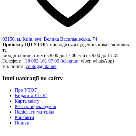
03150, м. Київ, вул. Велика Васильківська, 74
Прийом у ЦП УТОГ:
проводиться щоденно, крім святкових
та
вихідних днів, пн-чт з 8:00 до 17:00, у пт з 8:00 до 15:45
Телефон:
+38 063 101 97 09
(
telegram,
viber, whatsApp)
Ел. пошта:
cputog@ukr.net
Інші навігації по сайту
Про УТОГ
Видання УТОГ
Карта сайту
Реєстр перекладачів
Надіслати матеріал
Контакти
Пошук