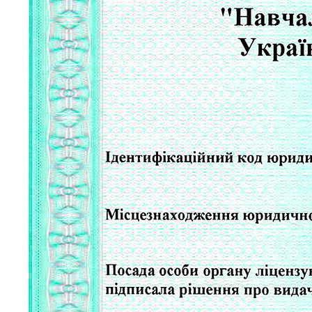
Атестація
Безбар'єрність для глухих
Вінницька область
Волинська область
Дніпропетровська область
Донецька область
Житомирська область
Закарпатська область
Запорізька область
Івано-Франківська область
Київ
Київська область
Кіровоградська область
Львівська область
Миколаївська область
Одеська область
Полтавська область
Рівненська область
Сумська область
Тернопільська область