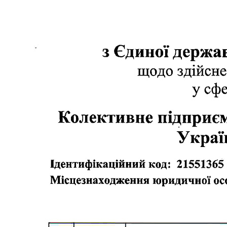
Статут УТОГ
Нормативна база УТОГ
Конвенція ООН
Законодавство
Декларації
Документи ВФГ
Міжнародні документи