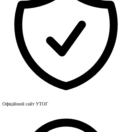
Кадрові зміни
Працевлаштування
Про глухих
Постаті в УТОГ
Все про УТОГ: ваші права, послуги та підтримка:
Важлива інформація
Благодійні справи
Історія глухих
Коронавірус
Брифінги
Корисні інформаційні матеріали від Т. Ломакіної
Офіційна інформація
Про УТОГ
Керівництво УТОГ
Громадські ради УТОГ ⩺
Всеукраїнська Рада голів обласних
організацій УТОГ
Всеукраїнська Рада ветеранів УТОГ
Офіційний сайт УТОГ
Всеукраїнська Рада перекладачів жестової
мови УТОГ
Всеукраїнська Рада директорів УТОГ
Всеукраїнська молодіжна Рада УТОГ