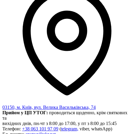
Молодіжні лідери УТОГ
Ветерани УТОГ
Мережа УТОГ
Підприємства УТОГ
Рекорди УТОГ
Видання УТОГ
Звіти
Посилання сторінок УТОГ
Контакти
Навчальні програми
Дошкільна освіта
Загальна освіта
Для абітурієнтів
Уроки
Українська жестова мова
Географія
Правознавство
Я досліджую світ
03150, м. Київ, вул. Велика Васильківська, 74
Прийом у ЦП УТОГ:
проводиться щоденно, крім святкових
Реєстр перекладачів жестової мови Українського
та
товариства глухих
вихідних днів, пн-чт з 8:00 до 17:00, у пт з 8:00 до 15:45
Підготовка перекладачів
Телефон:
+38 063 101 97 09
(
telegram,
viber, whatsApp)
"Сервіс УТОГ"