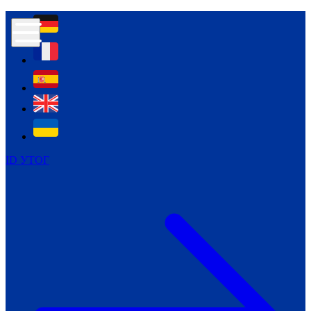
Контур психологічної безпеки глухих
Культура
Міжнародний тиждень глухих людей
Міжнародний тиждень глухих людей
2021
Міжнародний тиждень глухих людей
2022
Міжнародний тиждень глухих людей
2023
ID УТОГ
Міжнародний тиждень глухих людей
2024
Щоденні теми: 23 - 29 вересня
2024
Всеукраїнський пісенний
челендж «Україно, ти є!»
Молодіжний челендж «Жестова
мова для мене – це…»
Репортажі спеціальних та
інклюзивних начальних закладів
України