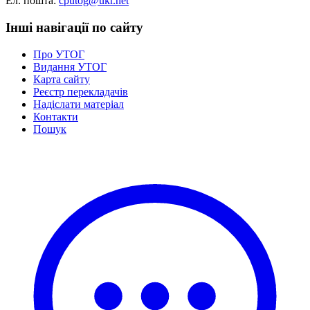
Ел. пошта:
cputog@ukr.net
Атестація
Безбар'єрність для глухих
Інші навігації по сайту
Вінницька область
Волинська область
Про УТОГ
Дніпропетровська область
Видання УТОГ
Карта сайту
Донецька область
Реєстр перекладачів
Житомирська область
Надіслати матеріал
Закарпатська область
Контакти
Пошук
Запорізька область
Івано-Франківська область
Київ
Київська область
Кіровоградська область
Львівська область
Миколаївська область
Одеська область
Полтавська область
Рівненська область
Сумська область
Тернопільська область