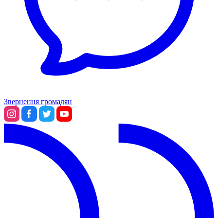
Харківська область
Херсонська область
Хмельницька область
Черкаська область
Чернівецька область
Чернігівська область
Особи відповідальні за контактування з
питань укладення договорів
Звернення громадян
Вивчаємо жестову мову
Дитяча сторінка
Новини про жестову мову
Ресурс для вивчення жестових мов різних країн
ЦУЖМ
Проєкт "Жестова мова для поліцейських"
Про шахрайські схеми
ВІКТОРИНА
На допомогу військовим
Медична термінологія жестовою мовою