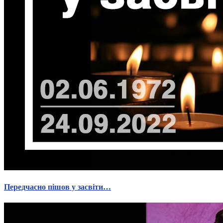
Передчасно пішов у засвіти…