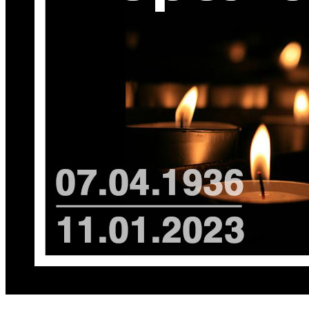
Атестація
Безбар'єрність для глухих
Вінницька область
Волинська область
Дніпропетровська область
Донецька область
Житомирська область
Закарпатська область
Запорізька область
Івано-Франківська область
Київ
Київська область
Кіровоградська область
Львівська область
Миколаївська область
Одеська область
Полтавська область
Рівненська область
Сумська область
Тернопільська область