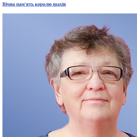
Вічна пам'ять королю шахів
Харківська область
Херсонська область
Хмельницька область
Черкаська область
Чернівецька область
Чернігівська область
Особи відповідальні за контактування з
питань укладення договорів
Вивчаємо жестову мову
Дитяча сторінка
Новини про жестову мову
Ресурс для вивчення жестових мов різних країн
ЦУЖМ
Проєкт "Жестова мова для поліцейських"
ВІКТОРИНА
На допомогу військовим
Медична термінологія жестовою мовою
Статут УТОГ