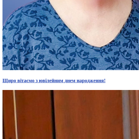
Нормативна база УТОГ
Конвенція ООН
Законодавство
Декларації
Документи ВФГ
Міжнародні документи
Щиро вітаємо з ювілейним днем народження!