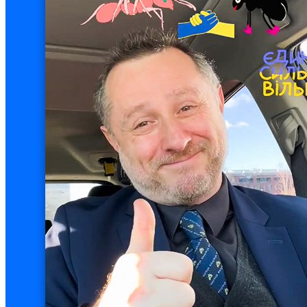
Кадрові зміни
Працевлаштування
Про глухих
Постаті в УТОГ
Все про УТОГ: ваші права, послуги та підтримка:
Важлива інформація
Благодійні справи
Історія глухих
Коронавірус
Брифінги
Корисні інформаційні матеріали від Т. Ломакіної
Офіційна інформація
Про УТОГ
Керівництво УТОГ
Громадські ради УТОГ ⩺
Всеукраїнська Рада голів обласних
організацій УТОГ
Всеукраїнська Рада ветеранів УТОГ
Всеукраїнська Рада перекладачів жестової
мови УТОГ
Всеукраїнська Рада директорів УТОГ
Всеукраїнська молодіжна Рада УТОГ