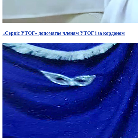
«Сервіс УТОГ» допомагає членам УТОГ і за кордоном