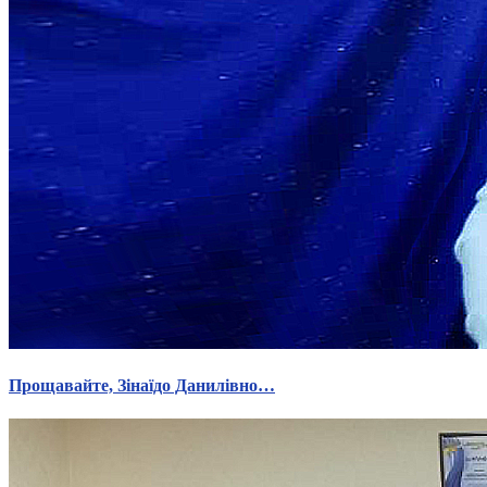
Прощавайте, Зінаїдо Данилівно…