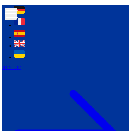
Контур психологічної безпеки глухих
Культура
Міжнародний тиждень глухих людей
Міжнародний тиждень глухих людей
2021
Міжнародний тиждень глухих людей
2022
Міжнародний тиждень глухих людей
2023
ID УТОГ
Міжнародний тиждень глухих людей
2024
Щоденні теми: 23 - 29 вересня
2024
Всеукраїнський пісенний
челендж «Україно, ти є!»
Молодіжний челендж «Жестова
мова для мене – це…»
Репортажі спеціальних та
інклюзивних начальних закладів
України