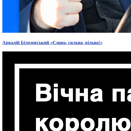
Молодіжні лідери УТОГ
Ветерани УТОГ
Мережа УТОГ
Підприємства УТОГ
Рекорди УТОГ
Видання УТОГ
Звіти
Посилання сторінок УТОГ
Аркадій Білозовський «Єдина, сильна, вільна!»
Контакти
Навчальні програми
Дошкільна освіта
Загальна освіта
Для абітурієнтів
Уроки
Українська жестова мова
Географія
Правознавство
Я досліджую світ
Реєстр перекладачів жестової мови Українського
товариства глухих
Підготовка перекладачів
"Сервіс УТОГ"