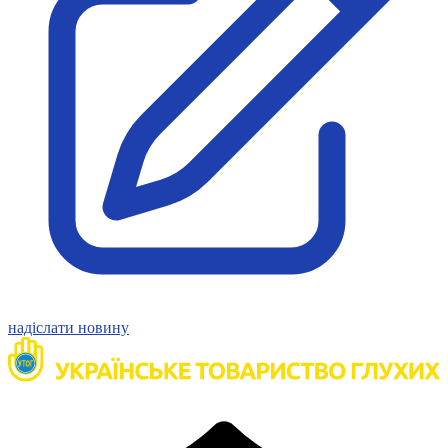
Харківська область
Херсонська область
Хмельницька область
Черкаська область
Чернівецька область
Чернігівська область
Особи відповідальні за контактування з
питань укладення договорів
Вивчаємо жестову мову
Дитяча сторінка
Новини про жестову мову
Ресурс для вивчення жестових мов різних країн
ЦУЖМ
Проєкт "Жестова мова для поліцейських"
надіслати новину
Про шахрайські схеми
ВІКТОРИНА
На допомогу військовим
Медична термінологія жестовою мовою