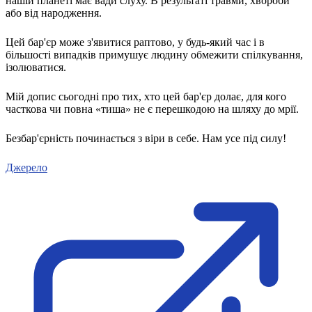
нашій планеті має вади слуху. В результаті травми, хвороби
Молодіжні лідери УТОГ
або від народження.
Ветерани УТОГ
Мережа УТОГ
Підприємства УТОГ
Цей бар'єр може з'явитися раптово, у будь-який час і в
Рекорди УТОГ
більшості випадків примушує людину обмежити спілкування,
Видання УТОГ
ізолюватися.
Звіти
Посилання сторінок УТОГ
Мій допис сьогодні про тих, хто цей бар'єр долає, для кого
Контакти
часткова чи повна «тиша» не є перешкодою на шляху до мрії.
Навчальні програми
Безбар'єрність починається з віри в себе. Нам усе під силу!
Дошкільна освіта
Загальна освіта
Для абітурієнтів
Джерело
Уроки
Українська жестова мова
Географія
Правознавство
Я досліджую світ
Реєстр перекладачів жестової мови Українського
товариства глухих
Підготовка перекладачів
"Сервіс УТОГ"