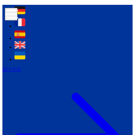
Контур психологічної безпеки глухих
Культура
Міжнародний тиждень глухих людей
Міжнародний тиждень глухих людей
2021
Міжнародний тиждень глухих людей
2022
Міжнародний тиждень глухих людей
2023
ID УТОГ
Міжнародний тиждень глухих людей
2024
Щоденні теми: 23 - 29 вересня
2024
Всеукраїнський пісенний
челендж «Україно, ти є!»
Молодіжний челендж «Жестова
мова для мене – це…»
Репортажі спеціальних та
інклюзивних начальних закладів
України