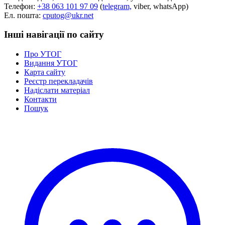
Телефон:
+38 063 101 97 09
(
telegram,
viber, whatsApp)
Ел. пошта:
cputog@ukr.net
Інші навігації по сайту
Про УТОГ
Видання УТОГ
Карта сайту
Реєстр перекладачів
Надіслати матеріал
Контакти
Пошук