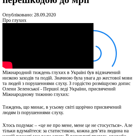
Кадрові зміни
Працевлаштування
Про глухих
Опубліковано: 28.09.2020
Постаті в УТОГ
Про глухих
Все про УТОГ: ваші права, послуги та підтримка:
Важлива інформація
Благодійні справи
Історія глухих
Коронавірус
Брифінги
Корисні інформаційні матеріали від Т. Ломакіної
Офіційна інформація
Міжнародний тиждень глухих в Україні був відзначений
Про УТОГ
низкою заходів та подій. Значною була увага до жестової мови
Керівництво УТОГ
та людей з порушеннями слуху. З гордістю розміщуємо допис
Громадські ради УТОГ ⩺
Олени Зеленської - Першої леді України, присвячений
Всеукраїнська Рада голів обласних
Міжнародному тижнню глухих:
організацій УТОГ
Всеукраїнська Рада ветеранів УТОГ
Тиждень, що минає, в усьому світі щорічно присвячений
Всеукраїнська Рада перекладачів жестової
людям із порушеннями слуху.
мови УТОГ
Всеукраїнська Рада директорів УТОГ
Хтось подумає – «це не про мене, мене це не стосується». Але
тільки вдумайтеся: за статистикою, кожна дев’ята людина на
Всеукраїнська молодіжна Рада УТОГ