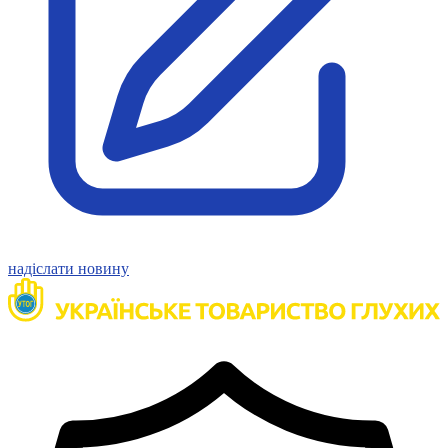
Харківська область
Херсонська область
Хмельницька область
Черкаська область
Чернівецька область
Чернігівська область
Особи відповідальні за контактування з
питань укладення договорів
Вивчаємо жестову мову
Дитяча сторінка
Новини про жестову мову
надіслати новину
Ресурс для вивчення жестових мов різних країн
ЦУЖМ
Проєкт "Жестова мова для поліцейських"
Про шахрайські схеми
ВІКТОРИНА
На допомогу військовим
Медична термінологія жестовою мовою