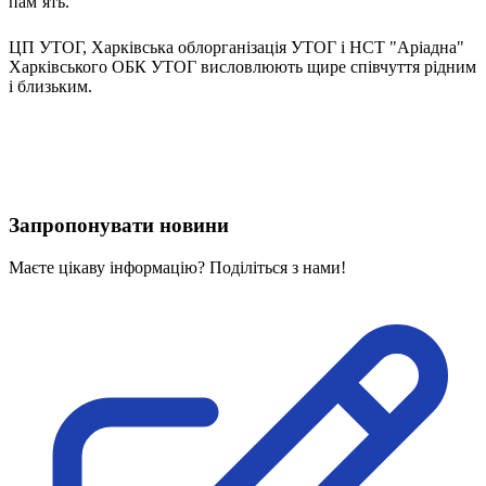
пам’ять.
Атестація
Безбар'єрність для глухих
ЦП УТОГ, Харківська облорганізація УТОГ і НСТ "Аріадна"
Вінницька область
Харківського ОБК УТОГ висловлюють щире співчуття рідним
Волинська область
і близьким.
Дніпропетровська область
Донецька область
Житомирська область
Закарпатська область
Запорізька область
Запропонувати новини
Івано-Франківська область
Київ
Маєте цікаву інформацію? Поділіться з нами!
Київська область
Кіровоградська область
Львівська область
Миколаївська область
Одеська область
Полтавська область
Рівненська область
Сумська область
Тернопільська область