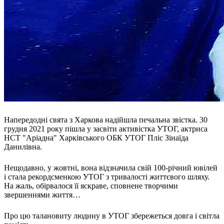
Молодіжні лідери УТОГ
Ветерани УТОГ
Мережа УТОГ
Підприємства УТОГ
Рекорди УТОГ
Видання УТОГ
Звіти
Посилання сторінок УТОГ
Контакти
Навчальні програми
Дошкільна освіта
Загальна освіта
Для абітурієнтів
Напередодні свята з Харкова надійшла печальна звістка. 30
Уроки
грудня 2021 року пішла у засвіти активістка УТОГ, актриса
НСТ "Аріадна" Харківського ОБК УТОГ Пліс Зінаїда
Українська жестова мова
Данилівна.
Географія
Правознавство
Нещодавно, у жовтні, вона відзначила свій 100-річний ювілей
Я досліджую світ
і стала рекордсменкою УТОГ з тривалості життєвого шляху.
На жаль, обірвалося її яскраве, сповнене творчими
Реєстр перекладачів жестової мови Українського
звершеннями життя…
товариства глухих
Підготовка перекладачів
Про цю талановиту людину в УТОГ збережеться довга і світла
"Сервіс УТОГ"