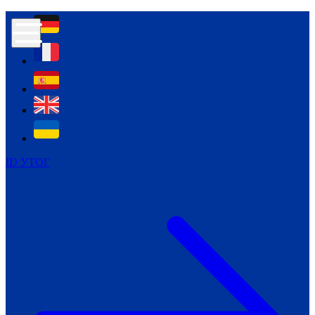
Контур психологічної безпеки глухих
Культура
Міжнародний тиждень глухих людей
Міжнародний тиждень глухих людей
2021
Міжнародний тиждень глухих людей
2022
Міжнародний тиждень глухих людей
2023
ID УТОГ
Міжнародний тиждень глухих людей
2024
Щоденні теми: 23 - 29 вересня
2024
Всеукраїнський пісенний
челендж «Україно, ти є!»
Молодіжний челендж «Жестова
мова для мене – це…»
Репортажі спеціальних та
інклюзивних начальних закладів
України