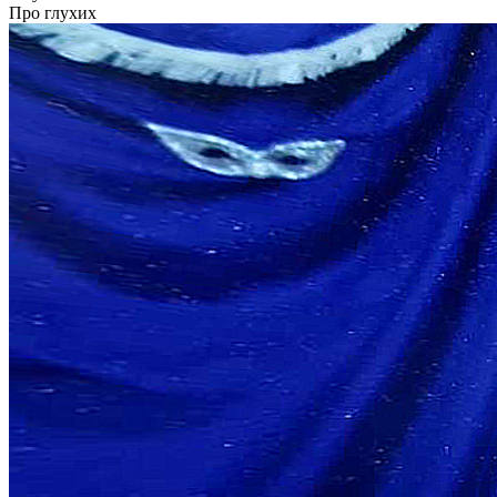
Кадрові зміни
Про глухих
Працевлаштування
Про глухих
Постаті в УТОГ
Все про УТОГ: ваші права, послуги та підтримка:
Важлива інформація
Благодійні справи
Історія глухих
Коронавірус
Брифінги
Корисні інформаційні матеріали від Т. Ломакіної
Офіційна інформація
Про УТОГ
Керівництво УТОГ
Громадські ради УТОГ ⩺
Всеукраїнська Рада голів обласних
організацій УТОГ
Всеукраїнська Рада ветеранів УТОГ
Всеукраїнська Рада перекладачів жестової
мови УТОГ
Всеукраїнська Рада директорів УТОГ
Всеукраїнська молодіжна Рада УТОГ