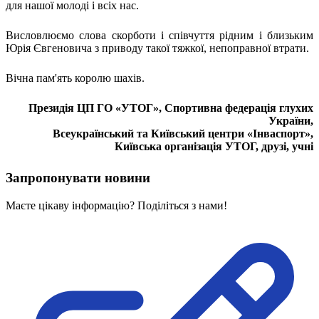
для нашої молоді і всіх нас.
Статут УТОГ
Нормативна база УТОГ
Конвенція ООН
Висловлюємо слова скорботи і співчуття рідним і близьким
Законодавство
Юрія Євгеновича з приводу такої тяжкої, непоправної втрати.
Декларації
Документи ВФГ
Вічна пам'ять королю шахів.
Міжнародні документи
Президія ЦП ГО «УТОГ», Спортивна федерація глухих
України,
Всеукраїнський та Київський центри «Інваспорт»,
Київська організація УТОГ, друзі, учні
Запропонувати новини
Маєте цікаву інформацію? Поділіться з нами!