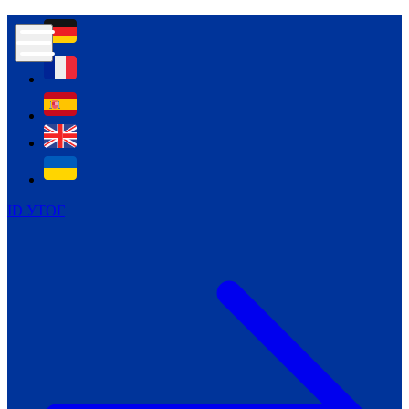
Контур психологічної безпеки глухих
Культура
Міжнародний тиждень глухих людей
Міжнародний тиждень глухих людей
2021
Міжнародний тиждень глухих людей
2022
Міжнародний тиждень глухих людей
2023
ID УТОГ
Міжнародний тиждень глухих людей
2024
Щоденні теми: 23 - 29 вересня
2024
Всеукраїнський пісенний
челендж «Україно, ти є!»
Молодіжний челендж «Жестова
мова для мене – це…»
Репортажі спеціальних та
інклюзивних начальних закладів
України