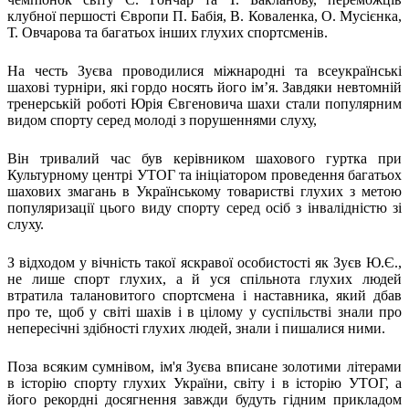
Харківська область
клубної першості Європи П. Бабія, В. Коваленка, О. Мусієнка,
Т. Овчарова та багатьох інших глухих спортсменів.
Херсонська область
Хмельницька область
На честь Зуєва проводилися міжнародні та всеукраїнські
Черкаська область
шахові турніри, які гордо носять його ім’я. Завдяки невтомній
Чернівецька область
тренерській роботі Юрія Євгеновича шахи стали популярним
Чернігівська область
видом спорту серед молоді з порушеннями слуху,
Особи відповідальні за контактування з
питань укладення договорів
Він тривалий час був керівником шахового гуртка при
Культурному центрі УТОГ та ініціатором проведення багатьох
шахових змагань в Українському товаристві глухих з метою
Вивчаємо жестову мову
популяризації цього виду спорту серед осіб з інвалідністю зі
Дитяча сторінка
слуху.
Новини про жестову мову
Ресурс для вивчення жестових мов різних країн
З відходом у вічність такої яскравої особистості як Зуєв Ю.Є.,
ЦУЖМ
не лише спорт глухих, а й уся спільнота глухих людей
Проєкт "Жестова мова для поліцейських"
втратила талановитого спортсмена і наставника, який дбав
Про шахрайські схеми
про те, щоб у світі шахів і в цілому у суспільстві знали про
ВІКТОРИНА
непересічні здібності глухих людей, знали і пишалися ними.
На допомогу військовим
Медична термінологія жестовою мовою
Поза всяким сумнівом, ім'я Зуєва вписане золотими літерами
в історію спорту глухих України, світу і в історію УТОГ, а
його рекордні досягнення завжди будуть гідним прикладом