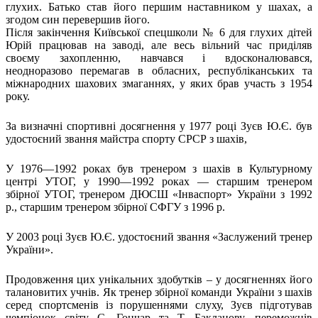
Атестація
глухих. Батько став його першим наставником у шахах, а
Безбар'єрність для глухих
згодом син перевершив його.
Після закінчення Київської спецшколи № 6 для глухих дітей
Вінницька область
Юрій працював на заводі, але весь вільний час приділяв
Волинська область
своєму захопленню, навчався і вдосконалювався,
Дніпропетровська область
неодноразово перемагав в обласних, республіканських та
міжнародних шахових змаганнях, у яких брав участь з 1954
Донецька область
року.
Житомирська область
Закарпатська область
За визначні спортивні досягнення у 1977 році Зуєв Ю.Є. був
Запорізька область
удостоєний звання майстра спорту СРСР з шахів,
Івано-Франківська область
Київ
У 1976—1992 роках був тренером з шахів в Культурному
центрі УТОГ, у 1990—1992 роках — старшим тренером
Київська область
збірної УТОГ, тренером ДЮСШ «Інваспорт» України з 1992
Кіровоградська область
р., старшим тренером збірної СФГУ з 1996 р.
Львівська область
Миколаївська область
У 2003 році Зуєв Ю.Є. удостоєний звання «Заслужений тренер
Одеська область
України».
Полтавська область
Продовження цих унікальних здобутків – у досягненнях його
Рівненська область
талановитих учнів. Як тренер збірної команди України з шахів
Сумська область
серед спортсменів із порушеннями слуху, Зуєв підготував
Тернопільська область
чемпіонок світу С. Гончар та Т. Бакланову, переможців