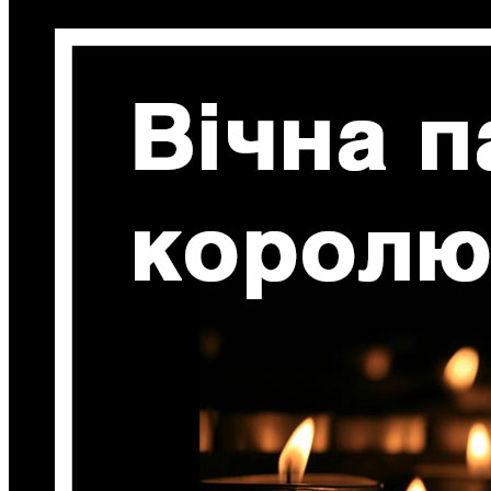
Кадрові зміни
Працевлаштування
Про глухих
Постаті в УТОГ
Все про УТОГ: ваші права, послуги та підтримка:
Важлива інформація
Благодійні справи
Історія глухих
Коронавірус
Брифінги
Корисні інформаційні матеріали від Т. Ломакіної
Офіційна інформація
Про УТОГ
Керівництво УТОГ
Громадські ради УТОГ ⩺
Всеукраїнська Рада голів обласних
організацій УТОГ
Всеукраїнська Рада ветеранів УТОГ
Всеукраїнська Рада перекладачів жестової
мови УТОГ
Всеукраїнська Рада директорів УТОГ
Всеукраїнська молодіжна Рада УТОГ