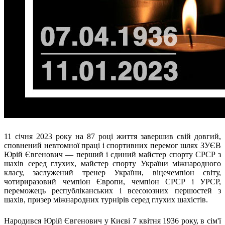
Молодіжні лідери УТОГ
Ветерани УТОГ
Мережа УТОГ
Підприємства УТОГ
Рекорди УТОГ
Видання УТОГ
Звіти
Посилання сторінок УТОГ
Контакти
Навчальні програми
Дошкільна освіта
Загальна освіта
Для абітурієнтів
Уроки
11 січня 2023 року на 87 році життя завершив свій довгий,
Українська жестова мова
сповнений невтомної праці і спортивних перемог шлях ЗУЄВ
Географія
Юрій Євгенович — перший і єдиний майстер спорту СРСР з
Правознавство
шахів серед глухих, майстер спорту України міжнародного
класу, заслужений тренер України, віцечемпіон світу,
Я досліджую світ
чотириразовий чемпіон Європи, чемпіон СРСР і УРСР,
переможець республіканських і всесоюзних першостей з
Реєстр перекладачів жестової мови Українського
шахів, призер міжнародних турнірів серед глухих шахістів.
товариства глухих
Підготовка перекладачів
"Сервіс УТОГ"
Народився Юрій Євгенович у Києві 7 квітня 1936 року, в сім'ї