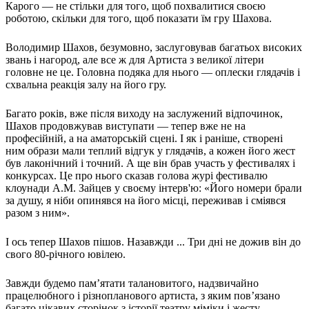
Карого — не стільки для того, щоб похвалитися своєю
Харківська область
роботою, скільки для того, щоб показати їм гру Шахова.
Херсонська область
Хмельницька область
Володимир Шахов, безумовно, заслуговував багатьох високих
Черкаська область
звань і нагород, але все ж для Артиста з великої літери
головне не це. Головна подяка для нього — оплески глядачів і
Чернівецька область
схвальна реакція залу на його гру.
Чернігівська область
Особи відповідальні за контактування з
Багато років, вже після виходу на заслужений відпочинок,
питань укладення договорів
Шахов продовжував виступати — тепер вже не на
професійній, а на аматорській сцені. І як і раніше, створені
ним образи мали теплий відгук у глядачів, а кожен його жест
Вивчаємо жестову мову
був лаконічний і точний. А ще він брав участь у фестивалях і
Дитяча сторінка
конкурсах. Це про нього сказав голова журі фестивалю
Новини про жестову мову
клоунади А.М. Зайцев у своєму інтерв'ю: «Його номери брали
Ресурс для вивчення жестових мов різних країн
за душу, я ніби опинявся на його місці, переживав і сміявся
ЦУЖМ
разом з ним».
Проєкт "Жестова мова для поліцейських"
Про шахрайські схеми
І ось тепер Шахов пішов. Назавжди ... Три дні не дожив він до
ВІКТОРИНА
свого 80-річного ювілею.
На допомогу військовим
Медична термінологія жестовою мовою
Завжди будемо пам’ятати талановитого, надзвичайно
працелюбного і різнопланового артиста, з яким пов’язано
багато цікавих сторінок з історії театру міміки і жесту