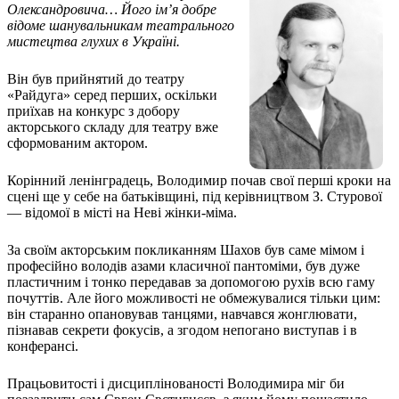
Кадрові зміни
Олександровича… Його ім’я добре
Працевлаштування
відоме шанувальникам театрального
Про глухих
мистецтва глухих в Україні.
Постаті в УТОГ
Все про УТОГ: ваші права, послуги та підтримка:
Він був прийнятий до театру
Важлива інформація
«Райдуга» серед перших, оскільки
Благодійні справи
приїхав на конкурс з добору
Історія глухих
акторського складу для театру вже
Коронавірус
сформованим актором.
Брифінги
Корисні інформаційні матеріали від Т. Ломакіної
Корінний ленінградець, Володимир почав свої перші кроки на
Офіційна інформація
сцені ще у себе на батьківщині, під керівництвом З. Стурової
— відомої в місті на Неві жінки-міма.
Про УТОГ
Керівництво УТОГ
За своїм акторським покликанням Шахов був саме мімом і
Громадські ради УТОГ ⩺
професійно володів азами класичної пантоміми, був дуже
Всеукраїнська Рада голів обласних
пластичним і тонко передавав за допомогою рухів всю гаму
організацій УТОГ
почуттів. Але його можливості не обмежувалися тільки цим:
Всеукраїнська Рада ветеранів УТОГ
він старанно опановував танцями, навчався жонглювати,
Всеукраїнська Рада перекладачів жестової
пізнавав секрети фокусів, а згодом непогано виступав і в
конферансі.
мови УТОГ
Всеукраїнська Рада директорів УТОГ
Працьовитості і дисциплінованості Володимира міг би
Всеукраїнська молодіжна Рада УТОГ