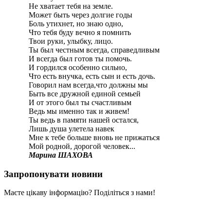
Не хватает тебя на земле.
Может быть через долгие годы
Боль утихнет, но знаю одно,
Что тебя буду вечно я помнить
Твои руки, улыбку, лицо.
Ты был честным всегда, справедливым
И всегда был готов ты помочь.
И гордился особенно сильно,
Что есть внучка, есть сын и есть дочь.
Говорил нам всегда,что должны мы
Быть все дружной единой семьей
И от этого был ты счастливым
Ведь мы именно так и живем!
Ты ведь в памяти нашей остался,
Лишь душа улетела навек
Мне к тебе больше вновь не прижаться
Мой родной, дорогой человек...
Марина ШАХОВА
Запропонувати новини
Маєте цікаву інформацію? Поділіться з нами!