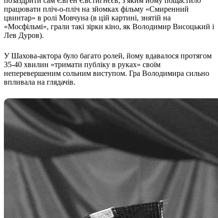
позаздрити сам Євген Євстигнєєв, з яким йому пощастило
Молодіжні лідери УТОГ
працювати пліч-о-пліч на зйомках фільму «Смиренний
Ветерани УТОГ
цвинтар» в ролі Мовчуна (в цій картині, знятій на
Мережа УТОГ
«Мосфільмі», грали такі зірки кіно, як Володимир Висоцький і
Підприємства УТОГ
Лев Дуров).
Рекорди УТОГ
Видання УТОГ
Звіти
У Шахова-актора було багато ролей, йому вдавалося протягом
Посилання сторінок УТОГ
35-40 хвилин «тримати публіку в руках» своїм
Контакти
неперевершеним сольним виступом. Гра Володимира сильно
впливала на глядачів.
Навчальні програми
Дошкільна освіта
Загальна освіта
Для абітурієнтів
Уроки
Українська жестова мова
Географія
Правознавство
Я досліджую світ
Реєстр перекладачів жестової мови Українського
товариства глухих
Підготовка перекладачів
"Сервіс УТОГ"