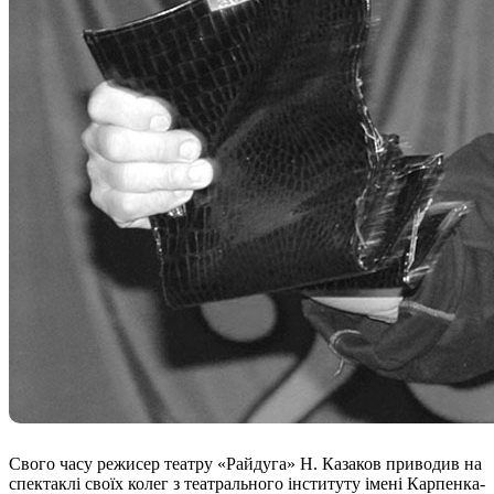
Атестація
Безбар'єрність для глухих
Вінницька область
Волинська область
Дніпропетровська область
Донецька область
Житомирська область
Закарпатська область
Запорізька область
Івано-Франківська область
Київ
Київська область
Кіровоградська область
Львівська область
Миколаївська область
Одеська область
Полтавська область
Рівненська область
Сумська область
Свого часу режисер театру «Райдуга» Н. Казаков приводив на
спектаклі своїх колег з театрального інституту імені Карпенка-
Тернопільська область