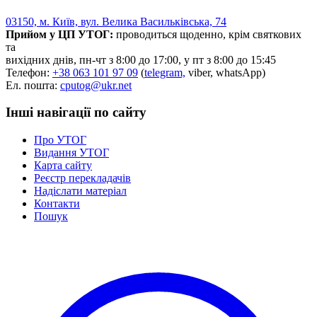
03150, м. Київ, вул. Велика Васильківська, 74
Прийом у ЦП УТОГ:
проводиться щоденно, крім святкових
та
вихідних днів, пн-чт з 8:00 до 17:00, у пт з 8:00 до 15:45
Телефон:
+38 063 101 97 09
(
telegram,
viber, whatsApp)
Ел. пошта:
cputog@ukr.net
Інші навігації по сайту
Про УТОГ
Видання УТОГ
Карта сайту
Реєстр перекладачів
Надіслати матеріал
Контакти
Пошук