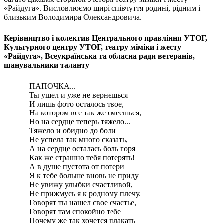
Статут УТОГ
«Райдуга». Висловлюємо щирі співчуття родині, рідним і
Нормативна база УТОГ
близьким Володимира Олександровича.
Конвенція ООН
Законодавство
Керівництво і колектив Центрального правління УТОГ,
Декларації
Культурного центру УТОГ, театру міміки і жесту
Документи ВФГ
«Райдуга», Всеукраїнська та обласна ради ветеранів,
Міжнародні документи
шанувальники таланту
ПАПОЧКА...
Ты ушел и уже не вернешься
И лишь фото осталось твое,
На котором все так же смеешься,
Но на сердце теперь тяжело...
Тяжело и обидно до боли
Не успела так много сказать,
А на сердце осталась боль горя
Как же страшно тебя потерять!
А в душе пустота от потери
Я к тебе больше вновь не приду
Не увижу улыбки счастливой,
Не прижмусь я к родному плечу.
Говорят ты нашел свое счастье,
Говорят там спокойно тебе
Почему же так хочется плакать