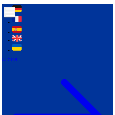
Контур психологічної безпеки глухих
Культура
Міжнародний тиждень глухих людей
Міжнародний тиждень глухих людей
2021
Міжнародний тиждень глухих людей
2022
Міжнародний тиждень глухих людей
2023
ID УТОГ
Міжнародний тиждень глухих людей
2024
Щоденні теми: 23 - 29 вересня
2024
Всеукраїнський пісенний
челендж «Україно, ти є!»
Молодіжний челендж «Жестова
мова для мене – це…»
Репортажі спеціальних та
інклюзивних начальних закладів
України