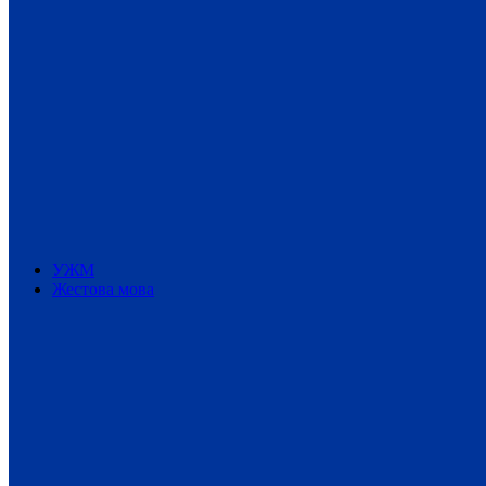
УЖМ
Жестова мова