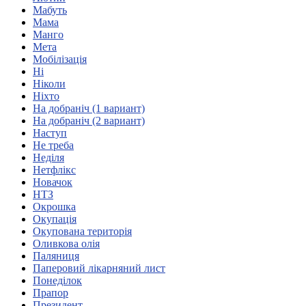
Мабуть
Харківська область
Мама
Херсонська область
Манго
Хмельницька область
Мета
Черкаська область
Мобілізація
Ні
Чернівецька область
Ніколи
Чернігівська область
Ніхто
Особи відповідальні за контактування з
На добраніч (1 вариант)
питань укладення договорів
На добраніч (2 вариант)
Наступ
Не треба
Вивчаємо жестову мову
Неділя
Дитяча сторінка
Нетфлікс
Новини про жестову мову
Новачок
Ресурс для вивчення жестових мов різних країн
НТЗ
ЦУЖМ
Окрошка
Проєкт "Жестова мова для поліцейських"
Окупація
Про шахрайські схеми
Окупована територія
ВІКТОРИНА
Оливкова олія
На допомогу військовим
Паляниця
Медична термінологія жестовою мовою
Паперовий лікарняний лист
Понеділок
Прапор
Президент