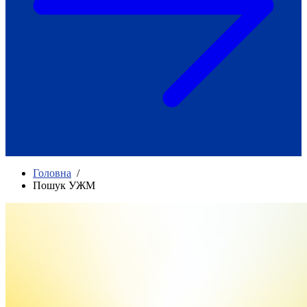
Як приклад стійкості спільноти
глухих
Говоримо коротко про наболіле
Міжнародний тиждень глухих людей
2025
Всеукраїнський челендж «Молодь
співає»
Інтерв'ю «Світ глухих: унікальні у
своїй професії»
Немає прав людини без права на
жестову мову.
Всеукраїнський конкурс «Людина року в
Головна
/
УТОГ»: прийом заявок 2023
Пошук УЖМ
Флешмоб «Історії успіхів, які надихають»
Переклад жестовою мовою
Чим займається УТОГ
Діяльність УТОГ
90 років УТОГ
92 роки УТОГ
93 роки УТОГ
Історії та спогади ветеранів УТОГ