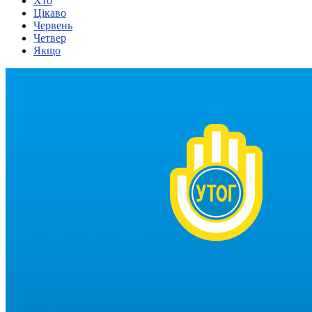
Хто
Цікаво
Червень
Четвер
Якщо