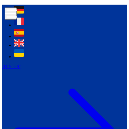
Контур психологічної безпеки глухих
Культура
Міжнародний тиждень глухих людей
Міжнародний тиждень глухих людей
2021
Міжнародний тиждень глухих людей
2022
Міжнародний тиждень глухих людей
2023
ID УТОГ
Міжнародний тиждень глухих людей
2024
Щоденні теми: 23 - 29 вересня
2024
Всеукраїнський пісенний
челендж «Україно, ти є!»
Молодіжний челендж «Жестова
мова для мене – це…»
Репортажі спеціальних та
інклюзивних начальних закладів
України