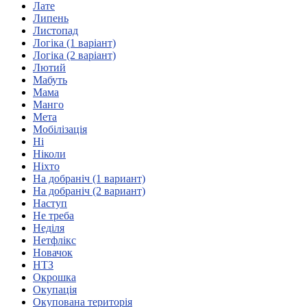
Лате
Атестація
Липень
Безбар'єрність для глухих
Листопад
Вінницька область
Логіка (1 варіант)
Волинська область
Логіка (2 варіант)
Дніпропетровська область
Лютий
Мабуть
Донецька область
Мама
Житомирська область
Манго
Закарпатська область
Мета
Запорізька область
Мобілізація
Ні
Івано-Франківська область
Ніколи
Київ
Ніхто
Київська область
На добраніч (1 вариант)
На добраніч (2 вариант)
Кіровоградська область
Наступ
Львівська область
Не треба
Миколаївська область
Неділя
Одеська область
Нетфлікс
Новачок
Полтавська область
НТЗ
Рівненська область
Окрошка
Сумська область
Окупація
Тернопільська область
Окупована територія