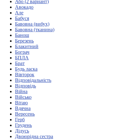
Або (2 вариант)
Кадрові зміни
Авокадо
Працевлаштування
Але
Про глухих
Бабуся
Постаті в УТОГ
Бавовна (вибух)
Все про УТОГ: ваші права, послуги та підтримка:
Бавовна (тканина)
Важлива інформація
Банош
Благодійні справи
Березень
Історія глухих
Блакитний
Коронавірус
Бограч
Брифінги
БПЛА
Корисні інформаційні матеріали від Т. Ломакіної
Брат
Офіційна інформація
Будь ласка
Вівторок
Про УТОГ
Відповідальність
Керівництво УТОГ
Відповідь
Громадські ради УТОГ ⩺
Війна
Всеукраїнська Рада голів обласних
Військо
організацій УТОГ
Вітаю
Вдячна
Всеукраїнська Рада ветеранів УТОГ
Вересень
Всеукраїнська Рада перекладачів жестової
Герб
мови УТОГ
Грудень
Всеукраїнська Рада директорів УТОГ
Дідусь
Всеукраїнська молодіжна Рада УТОГ
Двоюрідна сестра