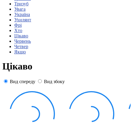
Статут УТОГ
Тризуб
Нормативна база УТОГ
Увага
Конвенція ООН
Україна
Законодавство
Ухилянт
Декларації
Фрі
Документи ВФГ
Хто
Міжнародні документи
Цікаво
Червень
Четвер
Якщо
Цікаво
Вид спереду
Вид збоку