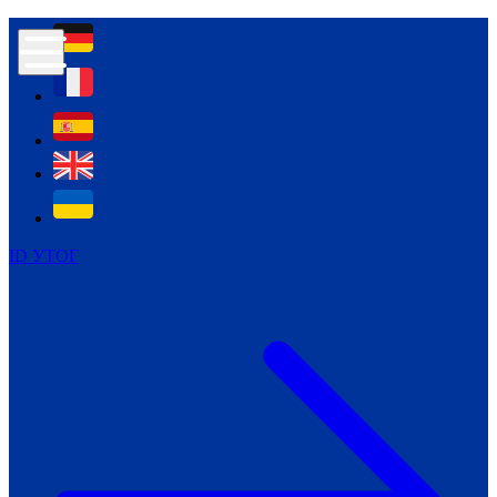
Контур психологічної безпеки глухих
Культура
Міжнародний тиждень глухих людей
Міжнародний тиждень глухих людей
2021
Міжнародний тиждень глухих людей
2022
Міжнародний тиждень глухих людей
2023
ID УТОГ
Міжнародний тиждень глухих людей
2024
Щоденні теми: 23 - 29 вересня
2024
Всеукраїнський пісенний
челендж «Україно, ти є!»
Молодіжний челендж «Жестова
мова для мене – це…»
Репортажі спеціальних та
інклюзивних начальних закладів
України