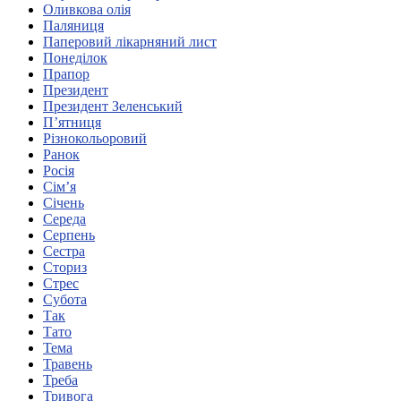
Оливкова олія
Харківська область
Паляниця
Херсонська область
Паперовий лікарняний лист
Хмельницька область
Понеділок
Прапор
Черкаська область
Президент
Чернівецька область
Президент Зеленський
Чернігівська область
П’ятниця
Особи відповідальні за контактування з
Різнокольоровий
питань укладення договорів
Ранок
Росія
Сім’я
Вивчаємо жестову мову
Січень
Дитяча сторінка
Середа
Новини про жестову мову
Серпень
Ресурс для вивчення жестових мов різних країн
Сестра
ЦУЖМ
Сториз
Проєкт "Жестова мова для поліцейських"
Стрес
Про шахрайські схеми
Субота
ВІКТОРИНА
Так
На допомогу військовим
Тато
Медична термінологія жестовою мовою
Тема
Травень
Треба
Тривога