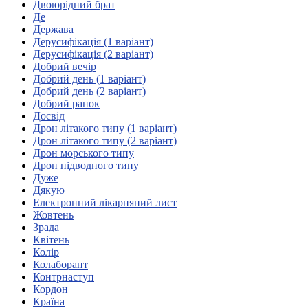
Молодіжні лідери УТОГ
Двоюрідний брат
Ветерани УТОГ
Де
Мережа УТОГ
Держава
Підприємства УТОГ
Дерусифікація (1 варіант)
Рекорди УТОГ
Дерусифікація (2 варіант)
Видання УТОГ
Добрий вечір
Звіти
Добрий день (1 варіант)
Посилання сторінок УТОГ
Добрий день (2 варіант)
Контакти
Добрий ранок
Досвід
Навчальні програми
Дрон літакого типу (1 варіант)
Дошкільна освіта
Дрон літакого типу (2 варіант)
Загальна освіта
Дрон морського типу
Для абітурієнтів
Дрон підводного типу
Уроки
Дуже
Дякую
Українська жестова мова
Електронний лікарняний лист
Географія
Жовтень
Правознавство
Зрада
Я досліджую світ
Квітень
Колір
Колаборант
Реєстр перекладачів жестової мови Українського
Контрнаступ
товариства глухих
Кордон
Підготовка перекладачів
Країна
"Сервіс УТОГ"