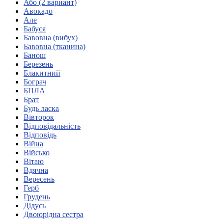
Або (2 вариант)
Кадрові зміни
Авокадо
Працевлаштування
Але
Про глухих
Бабуся
Постаті в УТОГ
Бавовна (вибух)
Все про УТОГ: ваші права, послуги та підтримка:
Бавовна (тканина)
Важлива інформація
Банош
Благодійні справи
Березень
Історія глухих
Блакитний
Коронавірус
Бограч
Брифінги
БПЛА
Корисні інформаційні матеріали від Т. Ломакіної
Брат
Офіційна інформація
Будь ласка
Вівторок
Про УТОГ
Відповідальність
Керівництво УТОГ
Відповідь
Громадські ради УТОГ ⩺
Війна
Всеукраїнська Рада голів обласних
Військо
організацій УТОГ
Вітаю
Вдячна
Всеукраїнська Рада ветеранів УТОГ
Вересень
Всеукраїнська Рада перекладачів жестової
Герб
мови УТОГ
Грудень
Всеукраїнська Рада директорів УТОГ
Дідусь
Всеукраїнська молодіжна Рада УТОГ
Двоюрідна сестра