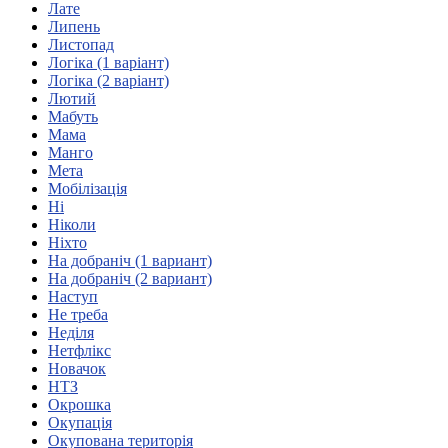
Лате
Атестація
Липень
Безбар'єрність для глухих
Листопад
Вінницька область
Логіка (1 варіант)
Волинська область
Логіка (2 варіант)
Дніпропетровська область
Лютий
Мабуть
Донецька область
Мама
Житомирська область
Манго
Закарпатська область
Мета
Запорізька область
Мобілізація
Ні
Івано-Франківська область
Ніколи
Київ
Ніхто
Київська область
На добраніч (1 вариант)
На добраніч (2 вариант)
Кіровоградська область
Наступ
Львівська область
Не треба
Миколаївська область
Неділя
Одеська область
Нетфлікс
Новачок
Полтавська область
НТЗ
Рівненська область
Окрошка
Сумська область
Окупація
Тернопільська область
Окупована територія