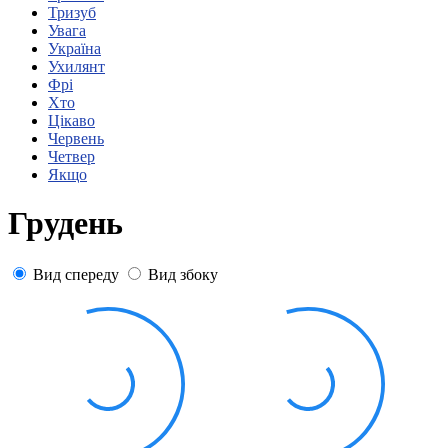
Статут УТОГ
Тризуб
Нормативна база УТОГ
Увага
Конвенція ООН
Україна
Законодавство
Ухилянт
Декларації
Фрі
Документи ВФГ
Хто
Міжнародні документи
Цікаво
Червень
Четвер
Якщо
Грудень
Вид спереду
Вид збоку