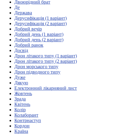
Молодіжні лідери УТОГ
Двоюрідний брат
Ветерани УТОГ
Де
Мережа УТОГ
Держава
Підприємства УТОГ
Дерусифікація (1 варіант)
Рекорди УТОГ
Дерусифікація (2 варіант)
Видання УТОГ
Добрий вечір
Звіти
Добрий день (1 варіант)
Посилання сторінок УТОГ
Добрий день (2 варіант)
Контакти
Добрий ранок
Досвід
Навчальні програми
Дрон літакого типу (1 варіант)
Дошкільна освіта
Дрон літакого типу (2 варіант)
Загальна освіта
Дрон морського типу
Для абітурієнтів
Дрон підводного типу
Уроки
Дуже
Дякую
Українська жестова мова
Електронний лікарняний лист
Географія
Жовтень
Правознавство
Зрада
Я досліджую світ
Квітень
Колір
Колаборант
Реєстр перекладачів жестової мови Українського
Контрнаступ
товариства глухих
Кордон
Підготовка перекладачів
Країна
"Сервіс УТОГ"