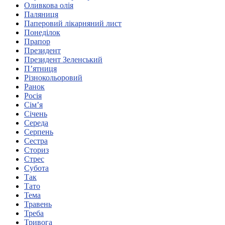
Оливкова олія
Харківська область
Паляниця
Херсонська область
Паперовий лікарняний лист
Хмельницька область
Понеділок
Прапор
Черкаська область
Президент
Чернівецька область
Президент Зеленський
Чернігівська область
П’ятниця
Особи відповідальні за контактування з
Різнокольоровий
питань укладення договорів
Ранок
Росія
Сім’я
Вивчаємо жестову мову
Січень
Дитяча сторінка
Середа
Новини про жестову мову
Серпень
Ресурс для вивчення жестових мов різних країн
Сестра
ЦУЖМ
Сториз
Проєкт "Жестова мова для поліцейських"
Стрес
Про шахрайські схеми
Субота
ВІКТОРИНА
Так
На допомогу військовим
Тато
Медична термінологія жестовою мовою
Тема
Травень
Треба
Тривога