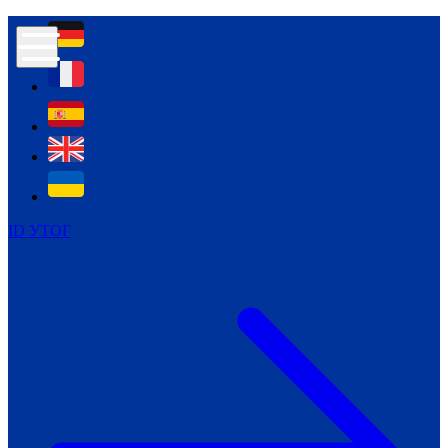
Контур психологічної безпеки глухих
Культура
Міжнародний тиждень глухих людей
Міжнародний тиждень глухих людей
2021
Міжнародний тиждень глухих людей
2022
Міжнародний тиждень глухих людей
2023
ID УТОГ
Міжнародний тиждень глухих людей
2024
Щоденні теми: 23 - 29 вересня
2024
Всеукраїнський пісенний
челендж «Україно, ти є!»
Молодіжний челендж «Жестова
мова для мене – це…»
Репортажі спеціальних та
інклюзивних начальних закладів
України